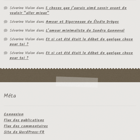
Séverine Vialon
dans
5 choses que j’aurais aimé savoir avant de
vouloir “aller mieux”
Séverine Vialon
dans
Amour et Bigorneaux de Élodie Drèges
Séverine Vialon
dans
L’amour minimaliste de Sandra Ganneval
Séverine Vialon
dans
Et si cet été était le début de quelque chose
pour toi ?
Séverine Vialon
dans
Et si cet été était le début de quelque chose
pour toi ?
Méta
Connexion
Flux des publications
Flux des commentaires
Site de WordPress-FR