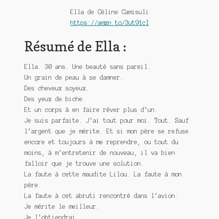
Meurtre en alternance
Ella de Céline Camisuli
https://amzn.to/3ut91cI
Meurtre sous couverture
Résumé de Ella :
Mon admirateur de l’avent
Ella. 30 ans. Une beauté sans pareil.
Mon Compte
Un grain de peau à se damner.
Des cheveux soyeux.
Panier
Des yeux de biche.
Et un corps à en faire rêver plus d’un.
Sans retour
Je suis parfaite. J’ai tout pour moi. Tout. Sauf
l’argent que je mérite. Et si mon père se refuse
Sauver ou périr
encore et toujours à me reprendre, ou tout du
moins, à m’entretenir de nouveau, il va bien
Une baffe et ça repart
falloir que je trouve une solution.
La faute à cette maudite Lilou. La faute à mon
père.
La faute à cet abruti rencontré dans l’avion.
Je mérite le meilleur.
Je l’obtiendrai…