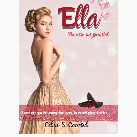
Contact
De(s)tracteur réduit au silence
Enlèvement rêvé
Entre père et fils
Il fallait me laisser mourir
La clé du bonheur
Les boules du Père Noël
Liste de tous mes romans
Marre des adultes
Mes romans