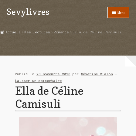
Sevylivres
Aller
Aller
Menu
à
au
la
contenu
Accueil
navigation
Accueil
Mes lectures
Romance
Ella de Céline Camisuli
A l’abri de la différence trilogie
Aime-moi si tu peux
Alice ça glisse au pays du réveil
Publié le
23 novembre 2023
par
Séverine Vialon
—
Au nom de la justice
Laisser un commentaire
Ella de Céline
Blog
Camisuli
Boutique
Commande