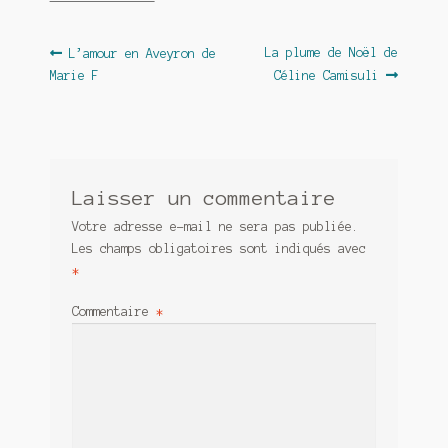
Navigation
Article
Article
La plume de Noël de
L’amour en Aveyron de
précédent :
suivant :
Marie F
Céline Camisuli
de
l’article
Laisser un commentaire
Votre adresse e-mail ne sera pas publiée.
Les champs obligatoires sont indiqués avec
*
Commentaire
*