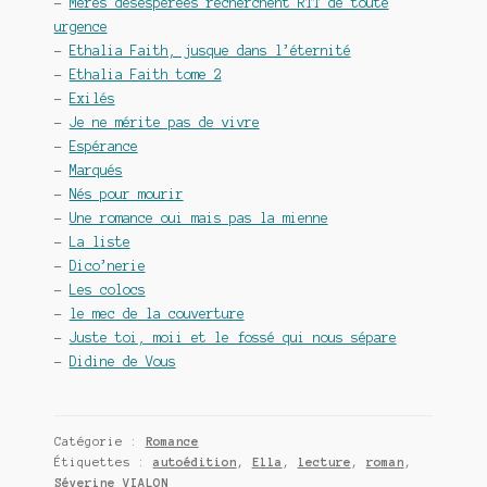
–
Mères désespérées recherchent RTT de toute
urgence
–
Ethalia Faith, jusque dans l’éternité
–
Ethalia Faith tome 2
–
Exilés
–
Je ne mérite pas de vivre
–
Espérance
–
Marqués
–
Nés pour mourir
–
Une romance oui mais pas la mienne
–
La liste
–
Dico’nerie
–
Les colocs
–
le mec de la couverture
–
Juste toi, moii et le fossé qui nous sépare
–
Didine de Vous
Catégorie :
Romance
Étiquettes :
autoédition
,
Ella
,
lecture
,
roman
,
Séverine VIALON