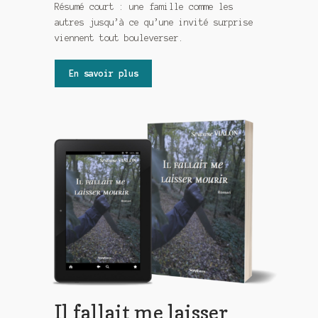
Résumé court : une famille comme les
Meurtre en alternance
autres jusqu’à ce qu’une invité surprise
viennent tout bouleverser.
Meurtre sous couverture
Mon admirateur de l’avent
En savoir plus
Mon Compte
Panier
Sans retour
Sauver ou périr
Une baffe et ça repart
Il fallait me laisser