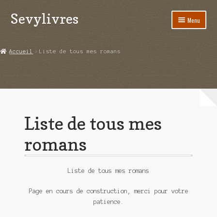
Sevylivres
Aller
Aller
Menu
à
au
la
contenu
Accueil
navigation
Accueil
Liste de tous mes romans
A l’abri de la différence trilogie
Aime-moi si tu peux
Alice ça glisse au pays du réveil
Liste de tous mes
Au nom de la justice
romans
Blog
Liste de tous mes romans
Boutique
Page en cours de construction, merci pour votre
Commande
patience.