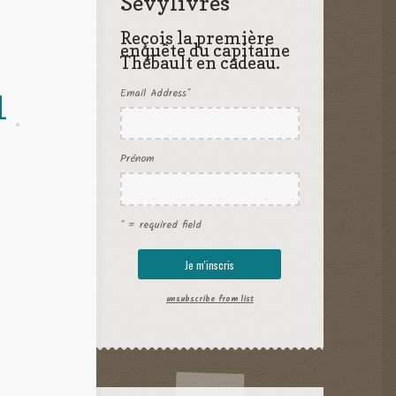
Sevylivres
Reçois la première
enquête du capitaine
Thébault en cadeau.
Email Address
*
1
Prénom
* = required field
unsubscribe from list