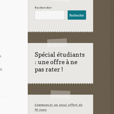
Rechercher
Rechercher
Spécial étudiants
s.
: une offre à ne
,
pas rater !
es
Commencer un essai offert de
90 jours