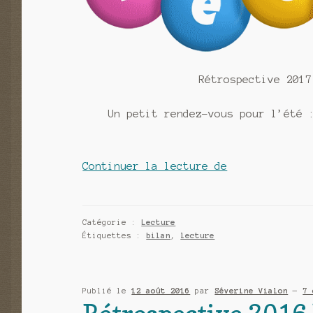
Rétrospective 2017
Un petit rendez-vous pour l’été 
Rétrospective
Continuer la lecture de
2017
mes
lectures
Catégorie :
Lecture
Étiquettes :
bilan
,
lecture
depuis
l’été
dernier
Publié le
12 août 2016
par
Séverine Vialon
—
7 