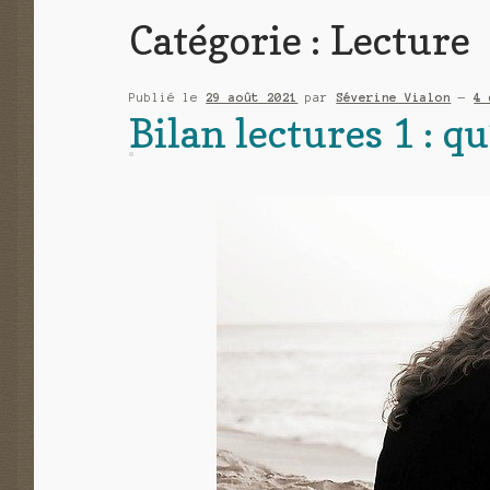
Catégorie :
Lecture
Publié le
29 août 2021
par
Séverine Vialon
—
4 
Bilan lectures 1 : q