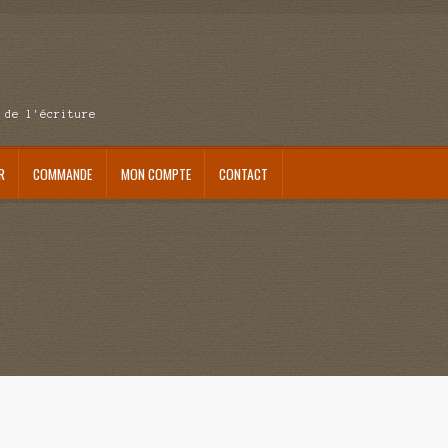
 de l'écriture
R
COMMANDE
MON COMPTE
CONTACT
se au pays du réveil
Au nom de la justice
Blog
Boutique
Commande
Contact
ait me laisser mourir
La clé du bonheur
Les boules du Père Noël
Liste de tous mes romans
verture
Mon admirateur de l’avent
Mon Compte
Panier
Sans retour
Sauver ou périr