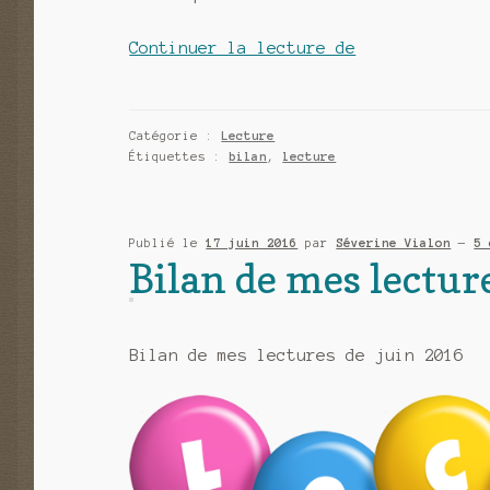
Rétrospective
Continuer la lecture de
2016
les
livres
Catégorie :
Lecture
Étiquettes :
bilan
,
lecture
Publié le
17 juin 2016
par
Séverine Vialon
—
5 
Bilan de mes lectur
Bilan de mes lectures de juin 2016