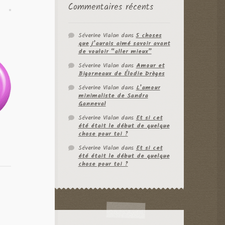
Commentaires récents
Séverine Vialon
dans
5 choses
que j’aurais aimé savoir avant
de vouloir “aller mieux”
Séverine Vialon
dans
Amour et
Bigorneaux de Élodie Drèges
Séverine Vialon
dans
L’amour
minimaliste de Sandra
Ganneval
Séverine Vialon
dans
Et si cet
été était le début de quelque
chose pour toi ?
Séverine Vialon
dans
Et si cet
été était le début de quelque
chose pour toi ?