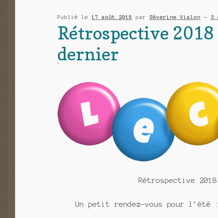
qu’ai-
je
Publié le
17 août 2018
par
Séverine Vialon
—
3 
Rétrospective 2018 
lu
au
dernier
mois
d’août
2021
Rétrospective 2018
Un petit rendez-vous pour l’été 