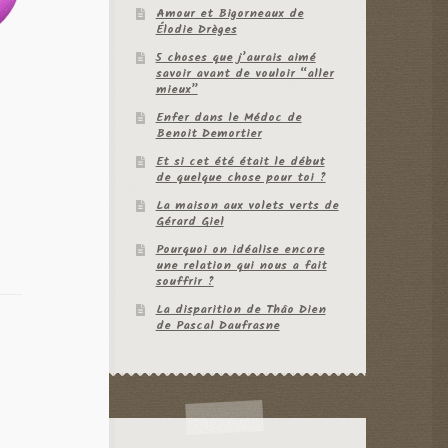
Amour et Bigorneaux de
Élodie Drèges
5 choses que j’aurais aimé
savoir avant de vouloir “aller
mieux”
Enfer dans le Médoc de
Benoit Demortier
Et si cet été était le début
de quelque chose pour toi ?
La maison aux volets verts de
Gérard Giel
Pourquoi on idéalise encore
une relation qui nous a fait
souffrir ?
La disparition de Thâo Dien
de Pascal Daufrasne