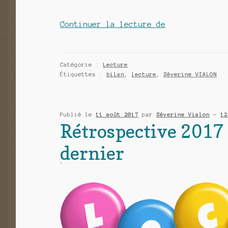
Rétrospective
Continuer la lecture de
2018
mes
lectures
Catégorie :
Lecture
Étiquettes :
bilan
,
lecture
,
Séverine VIALON
depuis
l’été
dernier
Publié le
11 août 2017
par
Séverine Vialon
—
12
Rétrospective 2017 
dernier