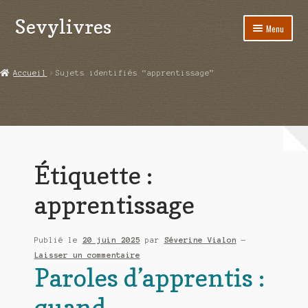
Sevylivres
Aller
Aller
Menu
à
au
la
contenu
Accueil
navigation
Accueil
Sujets identifiés “apprentissage”
A l’abri de la différence trilogie
Aime-moi si tu peux
Alice ça glisse au pays du réveil
Étiquette :
Au nom de la justice
apprentissage
Blog
Publié le
20 juin 2025
par
Séverine Vialon
—
Boutique
Laisser un commentaire
Paroles d’apprentis :
Commande
quand