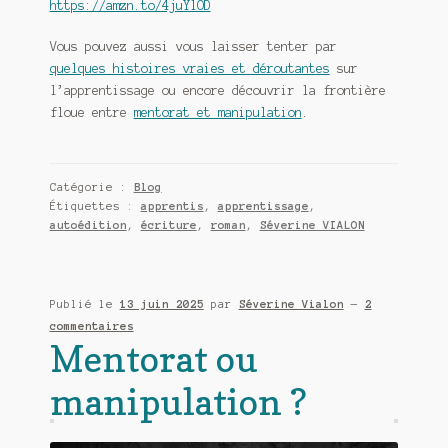
https://amzn.to/4juYlOD
Vous pouvez aussi vous laisser tenter par
quelques histoires vraies et déroutantes
sur
l’apprentissage ou encore découvrir la frontière
floue entre
mentorat et manipulation
.
Catégorie :
Blog
Étiquettes :
apprentis
,
apprentissage
,
autoédition
,
écriture
,
roman
,
Séverine VIALON
Publié le
13 juin 2025
par
Séverine Vialon
—
2
commentaires
Mentorat ou
manipulation ?