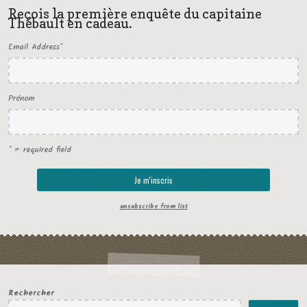
Reçois la première enquête du capitaine
Thébault en cadeau.
Email Address
*
Prénom
* = required field
unsubscribe from list
Rechercher