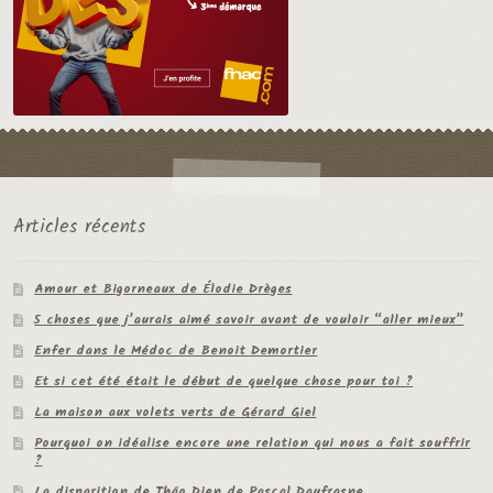
Articles récents
Amour et Bigorneaux de Élodie Drèges
5 choses que j’aurais aimé savoir avant de vouloir “aller mieux”
Enfer dans le Médoc de Benoit Demortier
Et si cet été était le début de quelque chose pour toi ?
La maison aux volets verts de Gérard Giel
Pourquoi on idéalise encore une relation qui nous a fait souffrir
?
La disparition de Thâo Dien de Pascal Daufrasne