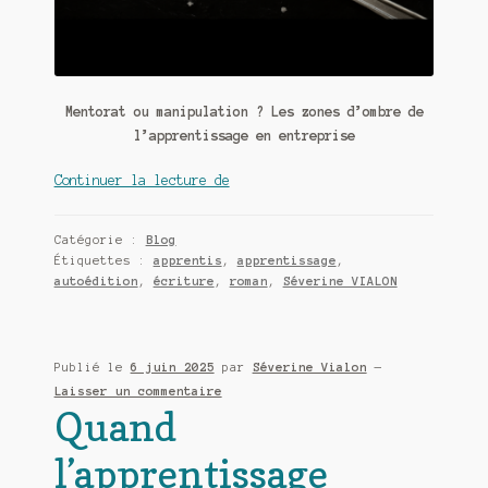
Mentorat ou manipulation ? Les zones d’ombre de
l’apprentissage en entreprise
Mentorat
Continuer la lecture de
ou
manipulation
Catégorie :
Blog
?
Étiquettes :
apprentis
,
apprentissage
,
autoédition
,
écriture
,
roman
,
Séverine VIALON
Publié le
6 juin 2025
par
Séverine Vialon
—
Laisser un commentaire
Quand
l’apprentissage