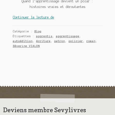
Quand l’apprentissage devient un polar :
histoires vraies et déroutantes
Quand
Continuer la lecture de
l’apprentissage
devient
Catégorie :
Blog
un
Étiquettes :
apprentis
,
apprentissage
,
polar
autoédition
,
écriture
,
patron
,
policier
,
roman
,
Séverine VIALON
Deviens membre Sevylivres