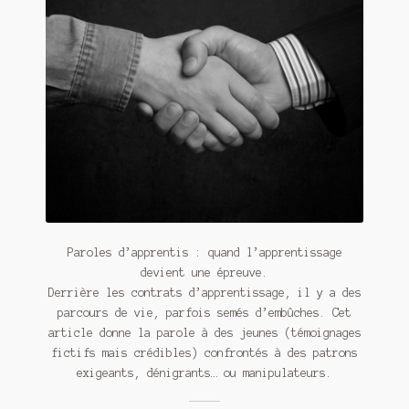
Meurtre en alternance
Meurtre sous couverture
Mon admirateur de l’avent
Mon Compte
Panier
Sans retour
Paroles d’apprentis : quand l’apprentissage
Sauver ou périr
devient une épreuve.
Derrière les contrats d’apprentissage, il y a des
Une baffe et ça repart
parcours de vie, parfois semés d’embûches. Cet
article donne la parole à des jeunes (témoignages
fictifs mais crédibles) confrontés à des patrons
exigeants, dénigrants… ou manipulateurs.