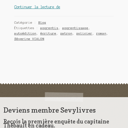
Quand
Continuer la lecture de
l’apprentissage
devient
Catégorie :
Blog
un
Étiquettes :
apprentis
,
apprentissage
,
polar
autoédition
,
écriture
,
patron
,
policier
,
roman
,
Séverine VIALON
Deviens membre Sevylivres
Reçois la première enquête du capitaine
Thébault en cadeau.