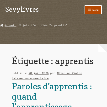
Sevylivres
Aller
Aller
Menu
à
au
la
contenu
Accueil
navigation
Accueil
Sujets identifiés “apprentis”
A l’abri de la différence trilogie
Aime-moi si tu peux
Alice ça glisse au pays du réveil
Étiquette :
apprentis
Au nom de la justice
Publié le
20 juin 2025
par
Séverine Vialon
—
Blog
Laisser un commentaire
Paroles d’apprentis :
Boutique
quand
Commande
l’apprentissage