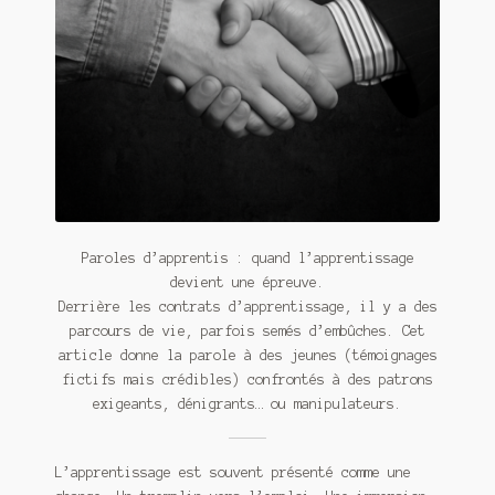
Meurtre en alternance
Meurtre sous couverture
Mon admirateur de l’avent
Mon Compte
Panier
Paroles d’apprentis : quand l’apprentissage
Sans retour
devient une épreuve.
Derrière les contrats d’apprentissage, il y a des
Sauver ou périr
parcours de vie, parfois semés d’embûches. Cet
article donne la parole à des jeunes (témoignages
Une baffe et ça repart
fictifs mais crédibles) confrontés à des patrons
exigeants, dénigrants… ou manipulateurs.
L’apprentissage est souvent présenté comme une