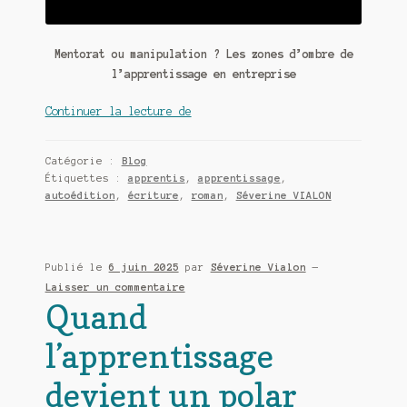
Mentorat ou manipulation ? Les zones d’ombre de
l’apprentissage en entreprise
Mentorat
Continuer la lecture de
ou
manipulation
Catégorie :
Blog
?
Étiquettes :
apprentis
,
apprentissage
,
autoédition
,
écriture
,
roman
,
Séverine VIALON
Publié le
6 juin 2025
par
Séverine Vialon
—
Laisser un commentaire
Quand
l’apprentissage
devient un polar