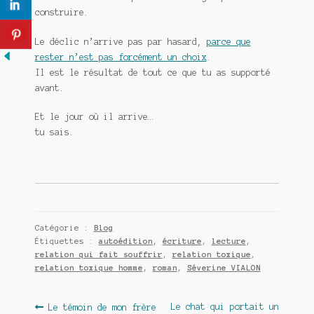
construire.
Le déclic n’arrive pas par hasard,
parce que
rester n’est pas forcément un choix
.
Il est le résultat de tout ce que tu as supporté
avant.
Et le jour où il arrive…
tu sais.
Catégorie :
Blog
Étiquettes :
autoédition
,
écriture
,
lecture
,
relation qui fait souffrir
,
relation toxique
,
relation toxique homme
,
roman
,
Séverine VIALON
Navigation
Article
Article
Le chat qui portait un
Le témoin de mon frère