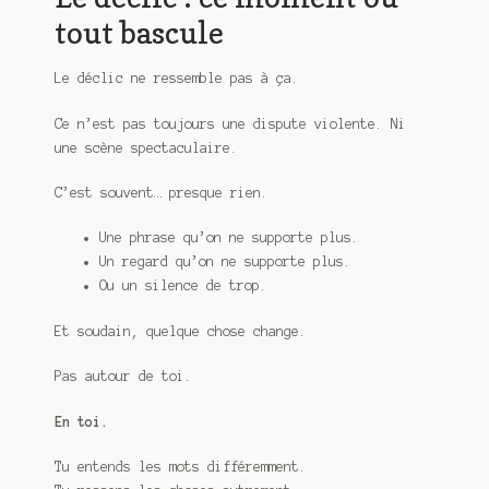
Meurtre en alternance
tout bascule
Meurtre sous couverture
Le déclic ne ressemble pas à ça.
Mon admirateur de l’avent
Ce n’est pas toujours une dispute violente. Ni
une scène spectaculaire.
Mon Compte
C’est souvent… presque rien.
Panier
Une phrase qu’on ne supporte plus.
Un regard qu’on ne supporte plus.
Sans retour
Ou un silence de trop.
Sauver ou périr
Et soudain, quelque chose change.
Une baffe et ça repart
Pas autour de toi.
En toi.
Tu entends les mots différemment.