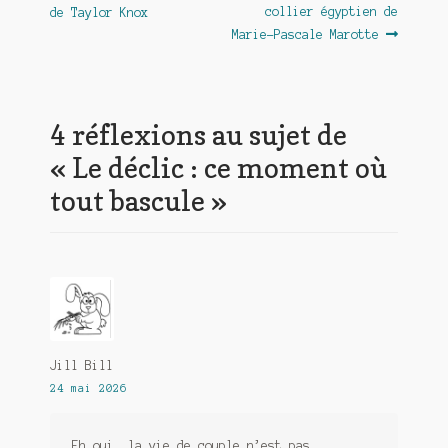
précédent :
suivant :
collier égyptien de
de Taylor Knox
de
Marie-Pascale Marotte
l’article
4 réflexions au sujet de
«
Le déclic : ce moment où
tout bascule
»
Jill Bill
24 mai 2026
Eh oui, la vie de couple n’est pas