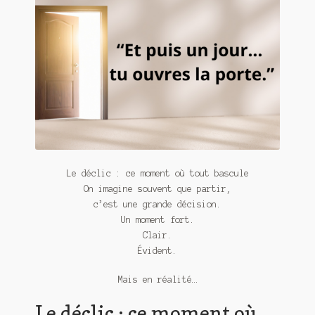
Contact
De(s)tracteur réduit au silence
Enlèvement rêvé
Entre père et fils
Il fallait me laisser mourir
La clé du bonheur
Le déclic : ce moment où tout bascule
On imagine souvent que partir,
Les boules du Père Noël
c’est une grande décision.
Un moment fort.
Liste de tous mes romans
Clair.
Évident.
Marre des adultes
Mais en réalité…
Mes romans
Le déclic : ce moment où