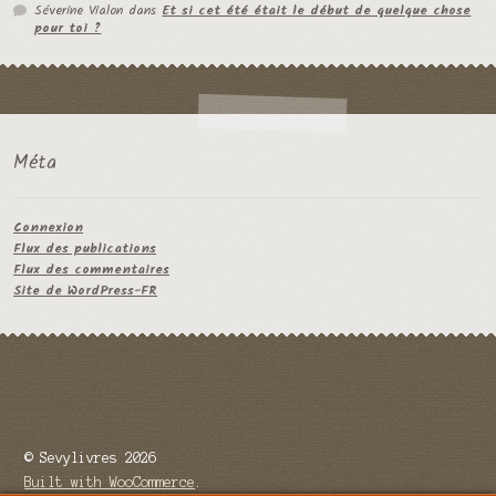
Séverine Vialon
dans
Et si cet été était le début de quelque chose
pour toi ?
Méta
Connexion
Flux des publications
Flux des commentaires
Site de WordPress-FR
© Sevylivres 2026
Built with WooCommerce
.