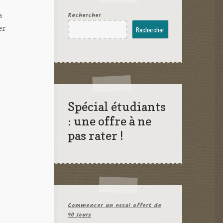
n
Rechercher
a
er
Rechercher
Spécial étudiants
: une offre à ne
pas rater !
Commencer un essai offert de
90 jours