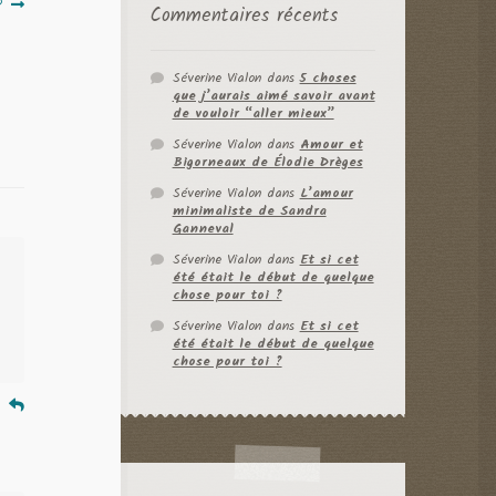
?
Commentaires récents
Séverine Vialon
dans
5 choses
que j’aurais aimé savoir avant
de vouloir “aller mieux”
Séverine Vialon
dans
Amour et
Bigorneaux de Élodie Drèges
Séverine Vialon
dans
L’amour
minimaliste de Sandra
Ganneval
Séverine Vialon
dans
Et si cet
été était le début de quelque
chose pour toi ?
Séverine Vialon
dans
Et si cet
été était le début de quelque
chose pour toi ?
e