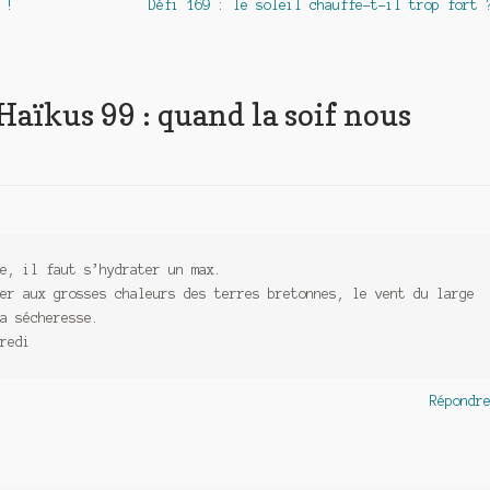
Article
 !
Défi 169 : le soleil chauffe-t-il trop fort 
suivant :
Haïkus 99 : quand la soif nous
e, il faut s’hydrater un max.
er aux grosses chaleurs des terres bretonnes, le vent du large
a sécheresse.
redi
Répondr