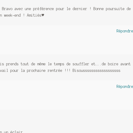
 Bravo avec une préférence pour le dernier ! Bonne poursuite de
on week-end ! Amitiés♥
Répondr
is prends tout de même le temps de souffler et…..de boire avant
vail pour la prochaine rentrée !!! Bisoussssssssssssssssss
Répondr
n un éclair