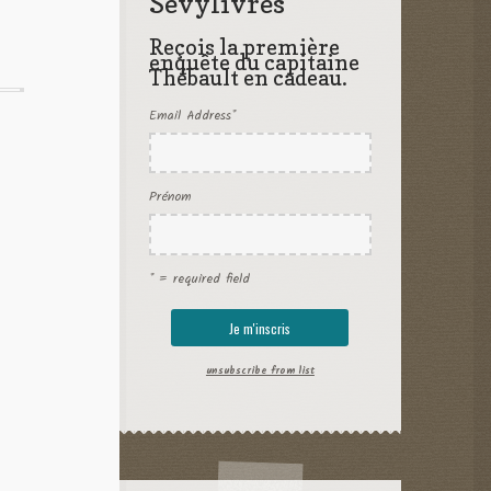
Sevylivres
Reçois la première
enquête du capitaine
Thébault en cadeau.
Email Address
*
Prénom
* = required field
unsubscribe from list