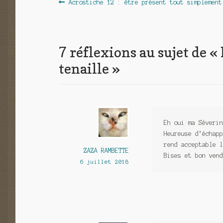
Navigation
Article
Acrostiche 12 : être présent tout simplement
précédent :
de
l’article
7 réflexions au sujet de «
tenaille
»
Eh oui ma Séverin
Heureuse d’échapp
rend acceptable l
ZAZA RAMBETTE
Bises et bon vend
6 juillet 2018