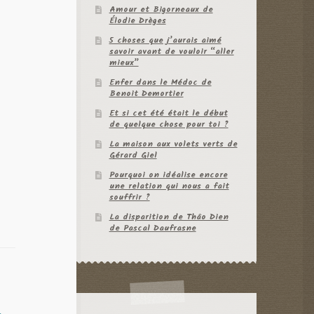
Amour et Bigorneaux de
Élodie Drèges
5 choses que j’aurais aimé
savoir avant de vouloir “aller
mieux”
Enfer dans le Médoc de
Benoit Demortier
Et si cet été était le début
de quelque chose pour toi ?
La maison aux volets verts de
Gérard Giel
Pourquoi on idéalise encore
une relation qui nous a fait
souffrir ?
La disparition de Thâo Dien
de Pascal Daufrasne