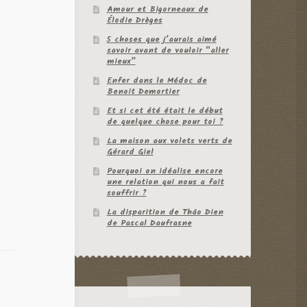
Amour et Bigorneaux de
Élodie Drèges
5 choses que j’aurais aimé
savoir avant de vouloir “aller
mieux”
Enfer dans le Médoc de
Benoit Demortier
Et si cet été était le début
de quelque chose pour toi ?
La maison aux volets verts de
Gérard Giel
Pourquoi on idéalise encore
une relation qui nous a fait
souffrir ?
La disparition de Thâo Dien
de Pascal Daufrasne