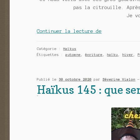
pas la citrouille. Aprè
Je v
Haïkus
Continuer la lecture de
146
:
Catégorie :
Haïkus
Ah
Étiquettes :
automne
,
écriture
,
haïku
,
hiver
,
P
les
bonnes
soupes
Publié le
30 octobre 2020
par
Séverine Vialon
Haïkus 145 : que se
de
l’hiver