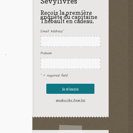
Sevylivres
Reçois la première
enquête du capitaine
Thébault en cadeau.
Email Address
*
Prénom
* = required field
unsubscribe from list