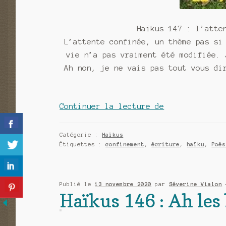
Haïkus 147 : l’atte
L’attente confinée, un thème pas si
vie n’a pas vraiment été modifiée. 
Ah non, je ne vais pas tout vous di
Haïkus
Continuer la lecture de
147
:
Catégorie :
Haïkus
l’attente
Étiquettes :
confinement
,
écriture
,
haïku
,
Poés
confinée
pas
si
Publié le
13 novembre 2020
par
Séverine Vialon
Haïkus 146 : Ah les
confinée
que
ça.