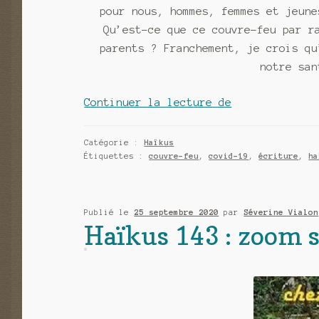
pour nous, hommes, femmes et jeune
Qu’est-ce que ce couvre-feu par r
parents ? Franchement, je crois qu
notre san
Haïkus
Continuer la lecture de
144
:
Catégorie :
Haïkus
le
Étiquettes :
couvre-feu
,
covid-19
,
écriture
,
ha
couvre-
feu
de
Publié le
25 septembre 2020
par
Séverine Vialon
Haïkus 143 : zoom sur
l’année
2020