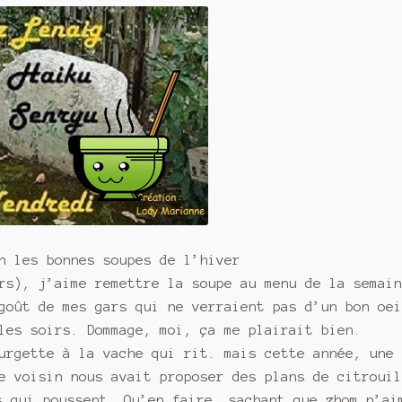
h les bonnes soupes de l’hiver
rs), j’aime remettre la soupe au menu de la semai
goût de mes gars qui ne verraient pas d’un bon oe
les soirs. Dommage, moi, ça me plairait bien.
urgette à la vache qui rit. mais cette année, une
e voisin nous avait proposer des plans de citroui
s qui poussent. Qu’en faire, sachant que zhom n’ai