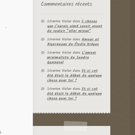
Commentaires récents
Séverine Vialon
dans
5 choses
que j’aurais aimé savoir avant
de vouloir “aller mieux”
Séverine Vialon
dans
Amour et
Bigorneaux de Élodie Drèges
Séverine Vialon
dans
L’amour
minimaliste de Sandra
Ganneval
Séverine Vialon
dans
Et si cet
été était le début de quelque
chose pour toi ?
Séverine Vialon
dans
Et si cet
été était le début de quelque
chose pour toi ?
s