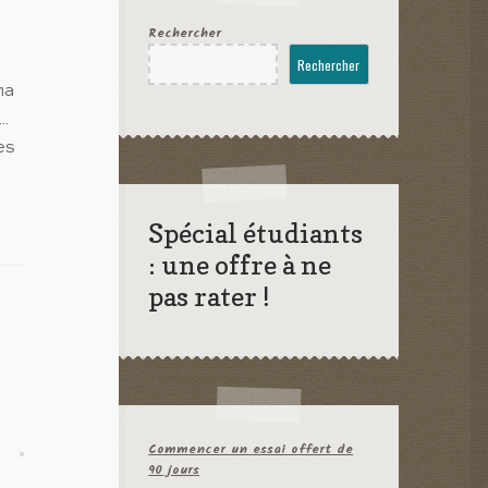
Rechercher
Rechercher
ma
t…
es
Spécial étudiants
: une offre à ne
pas rater !
Commencer un essai offert de
90 jours