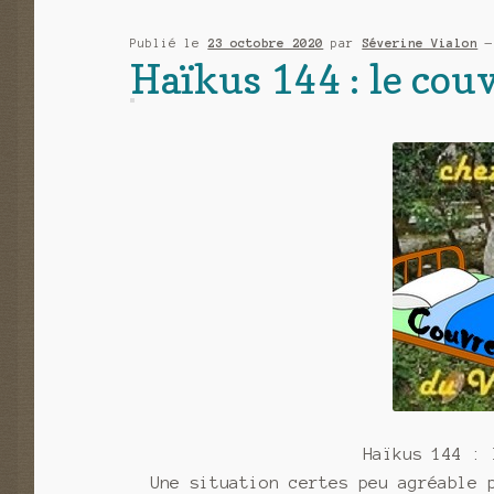
Halloween
2020
Publié le
23 octobre 2020
par
Séverine Vialon
Haïkus 144 : le cou
?
Haïkus 144 : 
Une situation certes peu agréable 