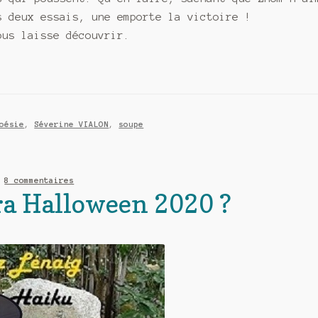
s deux essais, une emporte la victoire !
ous laisse découvrir.
oésie
,
Séverine VIALON
,
soupe
—
8 commentaires
ra Halloween 2020 ?