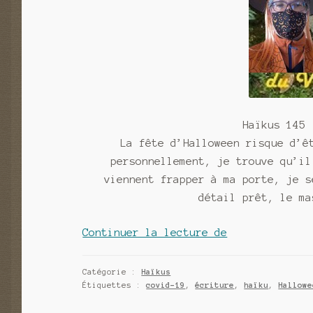
Haïkus 145 
La fête d’Halloween risque d’ê
personnellement, je trouve qu’il
viennent frapper à ma porte, je s
détail prêt, le ma
Haïkus
Continuer la lecture de
145
:
Catégorie :
Haïkus
que
Étiquettes :
covid-19
,
écriture
,
haïku
,
Hallowe
sera