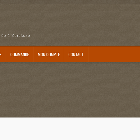
 de l'écriture
R
COMMANDE
MON COMPTE
CONTACT
se au pays du réveil
Au nom de la justice
Blog
Boutique
Commande
Contact
ait me laisser mourir
La clé du bonheur
Les boules du Père Noël
Liste de tous mes romans
verture
Mon admirateur de l’avent
Mon Compte
Panier
Sans retour
Sauver ou périr