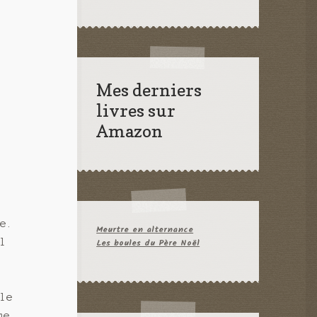
Mes derniers
livres sur
Amazon
ne.
Meurtre en alternance
il
Les boules du Père Noël
lle
me