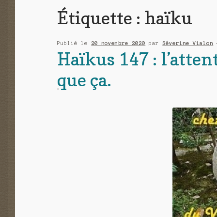
Étiquette :
haïku
Publié le
20 novembre 2020
par
Séverine Vialon
Haïkus 147 : l’atten
que ça.