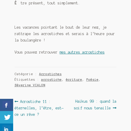
Ê
tre présent, tout simplement.
Les vacances pointant le bout de leur nez, je
rattrape les acrostiches et serais à l’heure pour
la boulangère !
Vous pouvez retrouver
mes autres acrostiches
Catégorie :
Acrostiches
Étiquettes :
acrostiche
,
écriture
,
Poésie
,
Séverine VIALON
Navigation
Article
Article
Haïkus 99 : quand la
Acrostiche 11 :
précédent :
suivant :
éternelles, l’être, est-
soif nous tenaille
de
ce un rêve ?
l’article