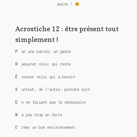
Meurtre en alternance
moins !
Meurtre sous couverture
Acrostiche 12 : être présent tout
Mon admirateur de l’avent
simplement !
Mon Compte
P
ar une parole, un geste
Panier
R
assurer celui qui reste
Sans retour
É
couter celui qui a besoin
Sauver ou périr
S
urtout, de l’autre, prendre soin
Une baffe et ça repart
E
n ne faisant que le nécessaire
N
e pas trop en faire
C
réer un bon environnement