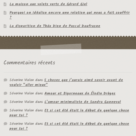
La maison aux volets verts de Gérard Giel
Pourquoi on idéalise encore une relation qui nous a fait souffrir
?
La disparition de Thâo Dien de Pascal Daufrasne
Commentaires récents
Séverine Vialon
dans
5 choses que j’aurais aimé savoir avant de
vouloir “aller mieux”
Séverine Vialon
dans
Amour et Bigorneaux de Élodie Drèges
Séverine Vialon
dans
L’amour minimaliste de Sandra Ganneval
Séverine Vialon
dans
Et si cet été était le début de quelque chose
pour toi ?
Séverine Vialon
dans
Et si cet été était le début de quelque chose
pour toi ?