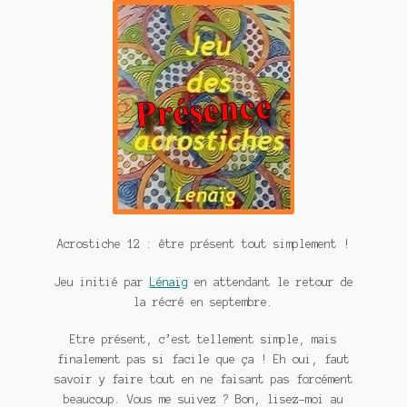
Contact
De(s)tracteur réduit au silence
Enlèvement rêvé
Entre père et fils
Il fallait me laisser mourir
La clé du bonheur
Acrostiche 12 : être présent tout simplement !
Les boules du Père Noël
Jeu initié par
Lénaïg
en attendant le retour de
Liste de tous mes romans
la récré en septembre.
Marre des adultes
Etre présent, c’est tellement simple, mais
finalement pas si facile que ça ! Eh oui, faut
Mes romans
savoir y faire tout en ne faisant pas forcément
beaucoup. Vous me suivez ? Bon, lisez-moi au