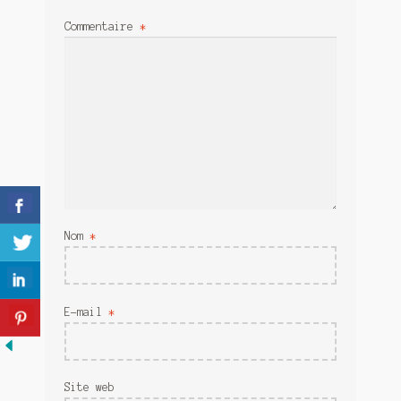
Meurtre en alternance
Commentaire
*
Meurtre sous couverture
Mon admirateur de l’avent
Mon Compte
Panier
Sans retour
Nom
*
Sauver ou périr
Une baffe et ça repart
E-mail
*
Site web