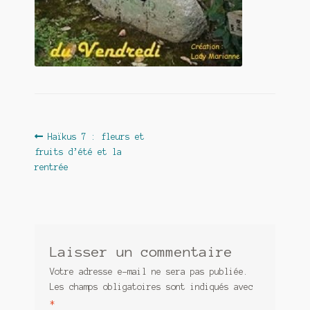
Contact
De(s)tracteur réduit au silence
Enlèvement rêvé
Entre père et fils
Il fallait me laisser mourir
Navigation
Article
Haïkus 7 : fleurs et
précédent :
fruits d’été et la
de
La clé du bonheur
rentrée
l’article
Les boules du Père Noël
Liste de tous mes romans
Laisser un commentaire
Marre des adultes
Votre adresse e-mail ne sera pas publiée.
Mes romans
Les champs obligatoires sont indiqués avec
*