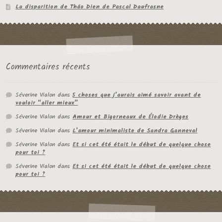
La disparition de Thâo Dien de Pascal Daufrasne
Commentaires récents
Séverine Vialon
dans
5 choses que j’aurais aimé savoir avant de
vouloir “aller mieux”
Séverine Vialon
dans
Amour et Bigorneaux de Élodie Drèges
Séverine Vialon
dans
L’amour minimaliste de Sandra Ganneval
Séverine Vialon
dans
Et si cet été était le début de quelque chose
pour toi ?
Séverine Vialon
dans
Et si cet été était le début de quelque chose
pour toi ?