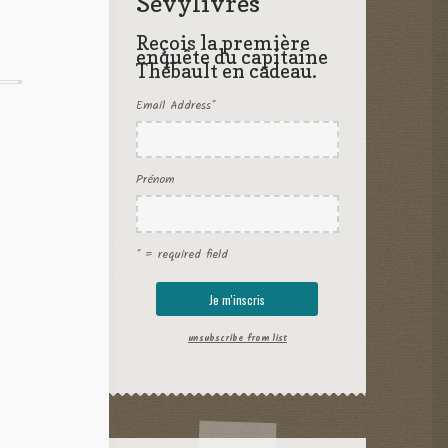
Sevylivres
Reçois la première
enquête du capitaine
Thébault en cadeau.
Email Address
*
Prénom
* = required field
unsubscribe from list