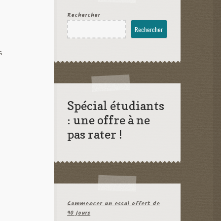
Rechercher
Rechercher
s
Spécial étudiants
: une offre à ne
pas rater !
Commencer un essai offert de
90 jours