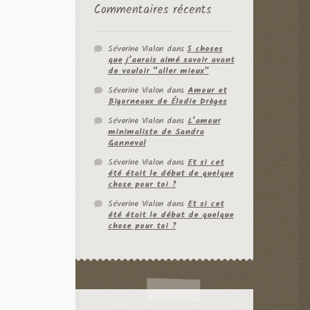
Commentaires récents
Séverine Vialon
dans
5 choses
que j’aurais aimé savoir avant
de vouloir “aller mieux”
Séverine Vialon
dans
Amour et
Bigorneaux de Élodie Drèges
Séverine Vialon
dans
L’amour
minimaliste de Sandra
Ganneval
Séverine Vialon
dans
Et si cet
été était le début de quelque
chose pour toi ?
Séverine Vialon
dans
Et si cet
été était le début de quelque
chose pour toi ?