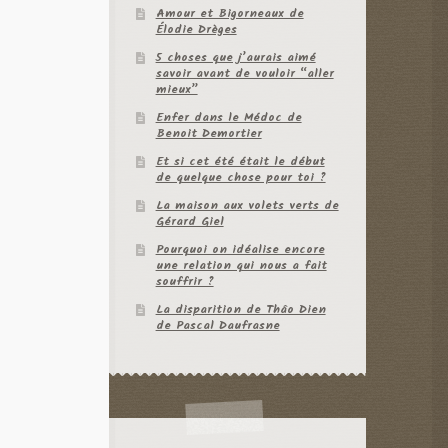
Amour et Bigorneaux de
Élodie Drèges
5 choses que j’aurais aimé
savoir avant de vouloir “aller
mieux”
Enfer dans le Médoc de
Benoit Demortier
Et si cet été était le début
de quelque chose pour toi ?
La maison aux volets verts de
Gérard Giel
Pourquoi on idéalise encore
une relation qui nous a fait
souffrir ?
La disparition de Thâo Dien
de Pascal Daufrasne