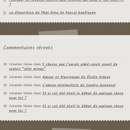
?
La disparition de Thâo Dien de Pascal Daufrasne
Commentaires récents
Séverine Vialon
dans
5 choses que j’aurais aimé savoir avant de
vouloir “aller mieux”
Séverine Vialon
dans
Amour et Bigorneaux de Élodie Drèges
Séverine Vialon
dans
L’amour minimaliste de Sandra Ganneval
Séverine Vialon
dans
Et si cet été était le début de quelque chose
pour toi ?
Séverine Vialon
dans
Et si cet été était le début de quelque chose
pour toi ?