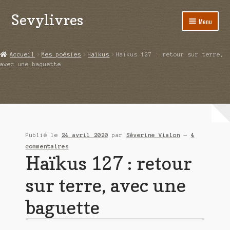
Sevylivres
Aller
Aller
Menu
à
au
la
contenu
Accueil
navigation
Accueil
Mes poésies
Haïkus
Haïkus 127 : retour sur terre,
avec une baguette
A l’abri de la différence trilogie
Aime-moi si tu peux
Alice ça glisse au pays du réveil
Publié le
24 avril 2020
par
Séverine Vialon
—
4
Au nom de la justice
commentaires
Haïkus 127 : retour
Blog
sur terre, avec une
Boutique
baguette
Commande