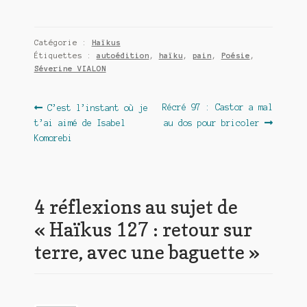
Catégorie :
Haïkus
Étiquettes :
autoédition
,
haïku
,
pain
,
Poésie
,
Séverine VIALON
Navigation
Article
Article
Récré 97 : Castor a mal
C’est l’instant où je
précédent :
suivant :
t’ai aimé de Isabel
au dos pour bricoler
de
Komorebi
l’article
4 réflexions au sujet de
«
Haïkus 127 : retour sur
terre, avec une baguette
»