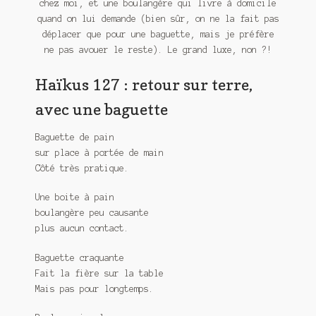
chez moi, et une boulangère qui livre à domicile
Meurtre en alternance
quand on lui demande (bien sûr, on ne la fait pas
déplacer que pour une baguette, mais je préfère
Meurtre sous couverture
ne pas avouer le reste). Le grand luxe, non ?!
Mon admirateur de l’avent
Haïkus 127 : retour sur terre,
avec une baguette
Mon Compte
Baguette de pain
Panier
sur place à portée de main
Côté très pratique.
Sans retour
Une boite à pain
Sauver ou périr
boulangère peu causante
plus aucun contact.
Une baffe et ça repart
Baguette craquante
Fait la fière sur la table
Mais pas pour longtemps.