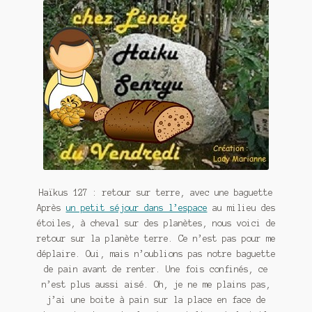
Contact
De(s)tracteur réduit au silence
Enlèvement rêvé
Entre père et fils
Il fallait me laisser mourir
La clé du bonheur
Les boules du Père Noël
Haïkus 127 : retour sur terre, avec une baguette
Après
un petit séjour dans l’espace
au milieu des
étoiles, à cheval sur des planètes, nous voici de
Liste de tous mes romans
retour sur la planète terre. Ce n’est pas pour me
déplaire. Oui, mais n’oublions pas notre baguette
Marre des adultes
de pain avant de renter. Une fois confinés, ce
n’est plus aussi aisé. Oh, je ne me plains pas,
Mes romans
j’ai une boite à pain sur la place en face de