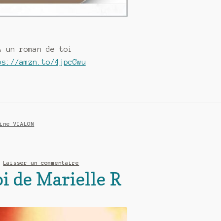
À un roman de toi
ps://amzn.to/4jpcGwu
ine VIALON
—
Laisser un commentaire
oi de Marielle R