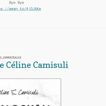
Bye Bye
ps://amzn.to/4jDJAKe
n commentaire
e Céline Camisuli