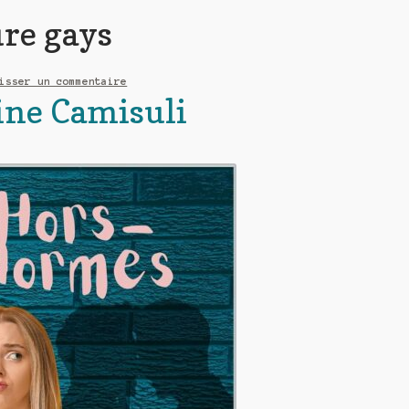
ure gays
isser un commentaire
ine Camisuli