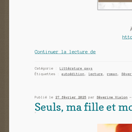
htt
À
Continuer la lecture de
un
roman
Catégorie :
Littérature gays
de
Étiquettes :
autoédition
,
lecture
,
roman
,
Séver
toi
de
Céline
Publié le
27 février 2025
par
Séverine Vialon
Seuls, ma fille et m
Camisuli