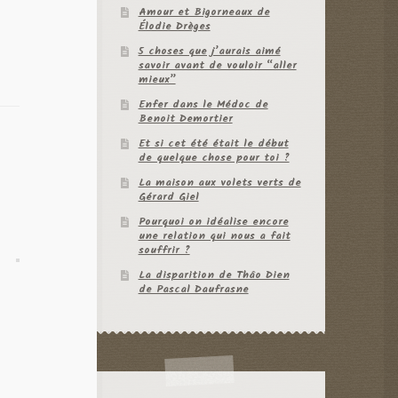
Amour et Bigorneaux de
Élodie Drèges
5 choses que j’aurais aimé
savoir avant de vouloir “aller
mieux”
Enfer dans le Médoc de
Benoit Demortier
Et si cet été était le début
de quelque chose pour toi ?
La maison aux volets verts de
Gérard Giel
Pourquoi on idéalise encore
une relation qui nous a fait
souffrir ?
La disparition de Thâo Dien
de Pascal Daufrasne