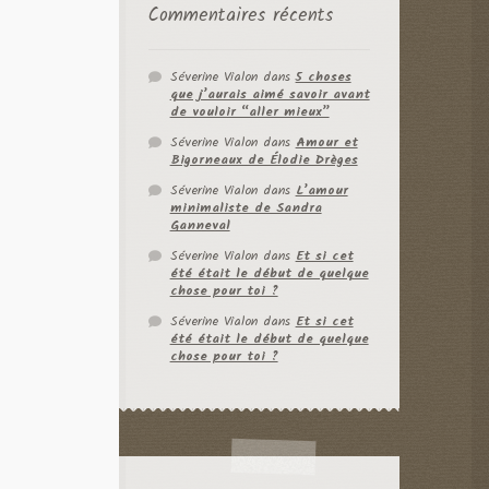
Commentaires récents
Séverine Vialon
dans
5 choses
que j’aurais aimé savoir avant
de vouloir “aller mieux”
Séverine Vialon
dans
Amour et
Bigorneaux de Élodie Drèges
Séverine Vialon
dans
L’amour
minimaliste de Sandra
Ganneval
Séverine Vialon
dans
Et si cet
été était le début de quelque
chose pour toi ?
Séverine Vialon
dans
Et si cet
été était le début de quelque
chose pour toi ?