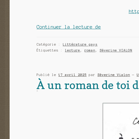
htt
Bye
Continuer la lecture de
Bye
de
Catégorie :
Littérature gays
Steff
Étiquettes :
lecture
,
roman
,
Séverine VIALON
S
Publié le
17 avril 2025
par
Séverine Vialon
—
U
À un roman de toi d