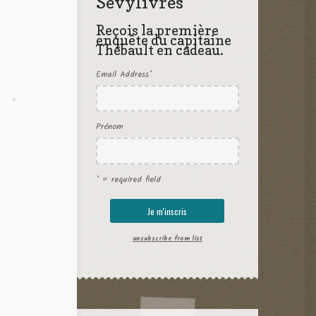
Sevylivres
Reçois la première
enquête du capitaine
Thébault en cadeau.
Email Address
*
Prénom
* = required field
unsubscribe from list