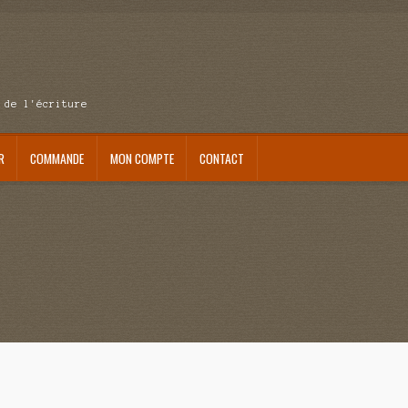
 de l'écriture
R
COMMANDE
MON COMPTE
CONTACT
se au pays du réveil
Au nom de la justice
Blog
Boutique
Commande
Contact
ait me laisser mourir
La clé du bonheur
Les boules du Père Noël
Liste de tous mes romans
verture
Mon admirateur de l’avent
Mon Compte
Panier
Sans retour
Sauver ou périr