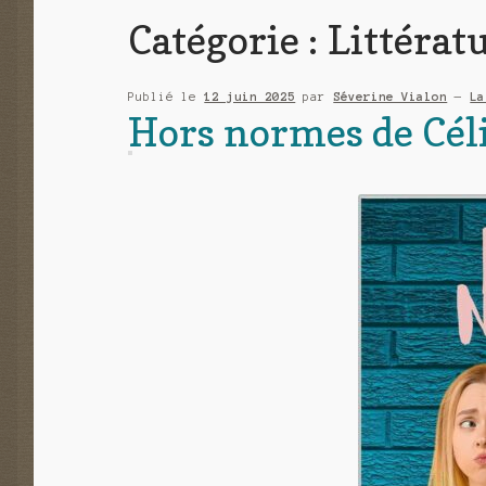
Catégorie :
Littérat
Publié le
12 juin 2025
par
Séverine Vialon
—
La
Hors normes de Cél