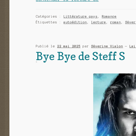
normes
de
Catégories :
Littérature gays
,
Romance
Céline
Étiquettes :
autoédition
,
lecture
,
roman
,
Séver
Camisuli
Publié le
22 mai 2025
par
Séverine Vialon
—
Lai
Bye Bye de Steff S