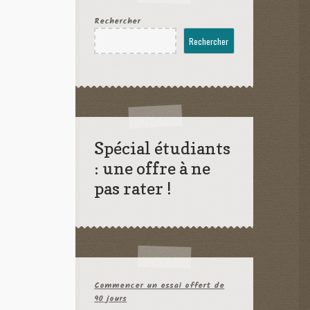
Rechercher
Rechercher
s
Spécial étudiants
: une offre à ne
pas rater !
Commencer un essai offert de
90 jours