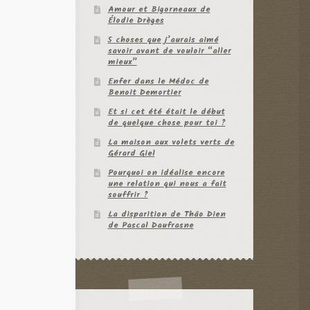
Amour et Bigorneaux de
Élodie Drèges
5 choses que j’aurais aimé
savoir avant de vouloir “aller
mieux”
Enfer dans le Médoc de
Benoit Demortier
Et si cet été était le début
de quelque chose pour toi ?
La maison aux volets verts de
Gérard Giel
Pourquoi on idéalise encore
une relation qui nous a fait
souffrir ?
La disparition de Thâo Dien
de Pascal Daufrasne