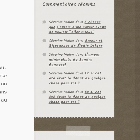
Commentaires récents
Séverine Vialon
dans
5 choses
que j’aurais aimé savoir avant
de vouloir “aller mieux”
Séverine Vialon
dans
Amour et
Bigorneaux de Élodie Drèges
Séverine Vialon
dans
L’amour
minimaliste de Sandra
Ganneval
ou,
Séverine Vialon
dans
Et si cet
nte
été était le début de quelque
chose pour toi ?
ion
Séverine Vialon
dans
Et si cet
ans
été était le début de quelque
 au
chose pour toi ?