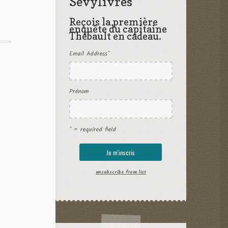
Sevylivres
Reçois la première
enquête du capitaine
Thébault en cadeau.
Email Address
*
Prénom
* = required field
unsubscribe from list