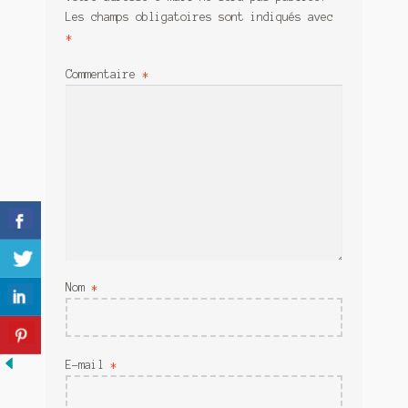
Meurtre en alternance
Les champs obligatoires sont indiqués avec
*
Meurtre sous couverture
Commentaire
*
Mon admirateur de l’avent
Mon Compte
Panier
Sans retour
Sauver ou périr
Nom
*
Une baffe et ça repart
E-mail
*