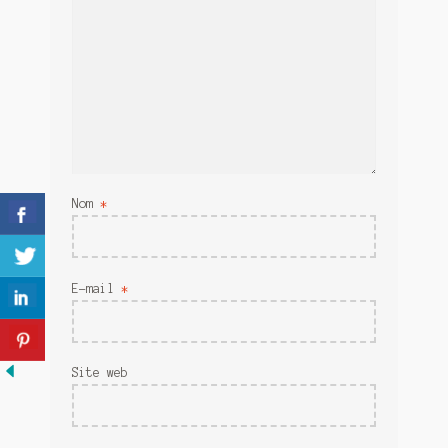
Meurtre en alternance
Meurtre sous couverture
Mon admirateur de l’avent
Mon Compte
Panier
Nom
*
Sans retour
Sauver ou périr
E-mail
*
Une baffe et ça repart
Site web