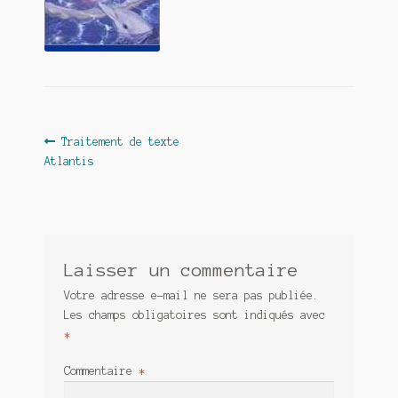
Contact
De(s)tracteur réduit au silence
Enlèvement rêvé
Entre père et fils
Navigation
Article
Traitement de texte
précédent :
Atlantis
Il fallait me laisser mourir
de
l’article
La clé du bonheur
Les boules du Père Noël
Laisser un commentaire
Liste de tous mes romans
Votre adresse e-mail ne sera pas publiée.
Les champs obligatoires sont indiqués avec
Marre des adultes
*
Mes romans
Commentaire
*