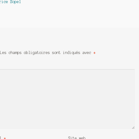
rice Sopel
Les champs obligatoires sont indiqués avec
*
il
*
Site web