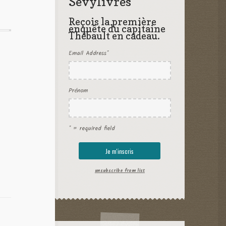
Sevylivres
Reçois la première
enquête du capitaine
Thébault en cadeau.
Email Address
*
Prénom
* = required field
unsubscribe from list