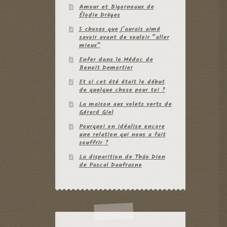
Amour et Bigorneaux de
Élodie Drèges
5 choses que j’aurais aimé
savoir avant de vouloir “aller
mieux”
Enfer dans le Médoc de
Benoit Demortier
Et si cet été était le début
de quelque chose pour toi ?
La maison aux volets verts de
Gérard Giel
Pourquoi on idéalise encore
une relation qui nous a fait
souffrir ?
La disparition de Thâo Dien
de Pascal Daufrasne