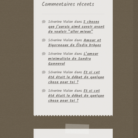
Commentaires récents
Séverine Vialon
dans
5 choses
que j’aurais aimé savoir avant
de vouloir “aller mieux”
Séverine Vialon
dans
Amour et
Bigorneaux de Élodie Drèges
Séverine Vialon
dans
L’amour
minimaliste de Sandra
Ganneval
Séverine Vialon
dans
Et si cet
été était le début de quelque
chose pour toi ?
Séverine Vialon
dans
Et si cet
été était le début de quelque
chose pour toi ?