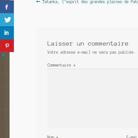
Navigation
Article
Tatanka, l’esprit des grandes plaines de Pat
précédent :
de
l’article
Laisser un commentaire
Votre adresse e-mail ne sera pas publiée.
Commentaire
*
Nom
*
E-ma