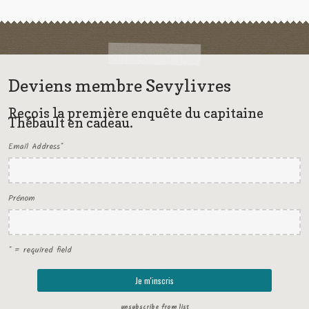
Deviens membre Sevylivres
Reçois la première enquête du capitaine
Thébault en cadeau.
Email Address
*
Prénom
* = required field
unsubscribe from list