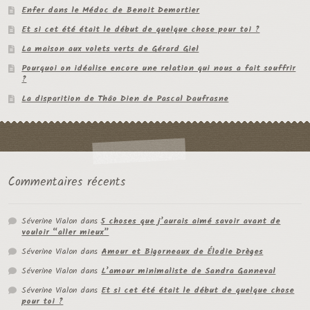
Enfer dans le Médoc de Benoit Demortier
Et si cet été était le début de quelque chose pour toi ?
La maison aux volets verts de Gérard Giel
Pourquoi on idéalise encore une relation qui nous a fait souffrir
?
La disparition de Thâo Dien de Pascal Daufrasne
Commentaires récents
Séverine Vialon
dans
5 choses que j’aurais aimé savoir avant de
vouloir “aller mieux”
Séverine Vialon
dans
Amour et Bigorneaux de Élodie Drèges
Séverine Vialon
dans
L’amour minimaliste de Sandra Ganneval
Séverine Vialon
dans
Et si cet été était le début de quelque chose
pour toi ?