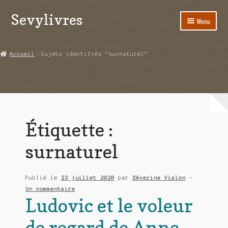
Sevylivres
Aller
Aller
Menu
à
au
la
contenu
Accueil
navigation
Accueil
Sujets identifiés “surnaturel”
A l’abri de la différence trilogie
Aime-moi si tu peux
Alice ça glisse au pays du réveil
Étiquette :
Au nom de la justice
surnaturel
Blog
Publié le
23 juillet 2020
par
Séverine Vialon
—
Boutique
Un commentaire
Ludovic et le voleur
Commande
de regard de Anne-