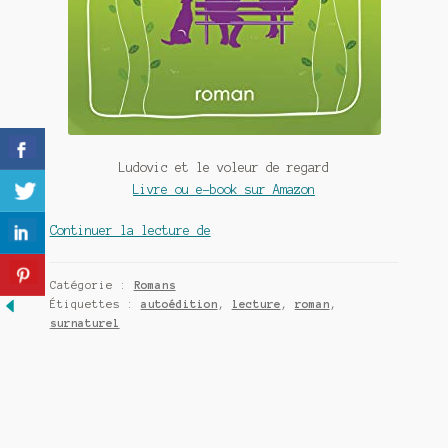
Meurtre en alternance
Meurtre sous couverture
Mon admirateur de l’avent
Mon Compte
Ludovic et le voleur de regard
Livre ou e-book sur Amazon
Panier
Ludovic
Continuer la lecture de
Sans retour
et
le
Catégorie :
Romans
Sauver ou périr
voleur
Étiquettes :
autoédition
,
lecture
,
roman
,
de
surnaturel
Une baffe et ça repart
regard
de
Anne-
Marie
Bougret