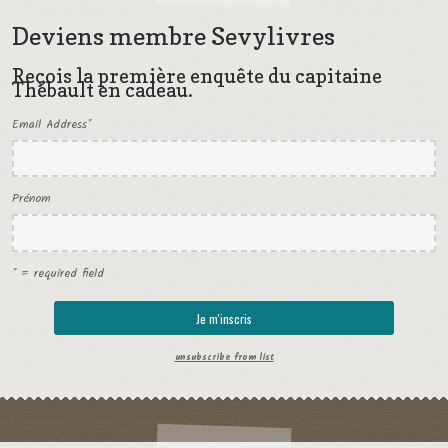
Deviens membre Sevylivres
Reçois la première enquête du capitaine
Thébault en cadeau.
Email Address
*
Prénom
* = required field
unsubscribe from list