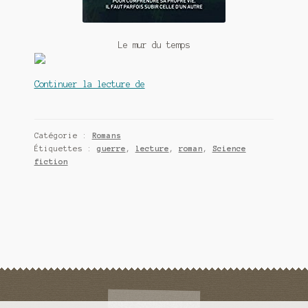
Le mur du temps
Le
Continuer la lecture de
mur
du
temps,
Catégorie :
Romans
roman
Étiquettes :
guerre
,
lecture
,
roman
,
Science
de
fiction
Ludovic
Metzker