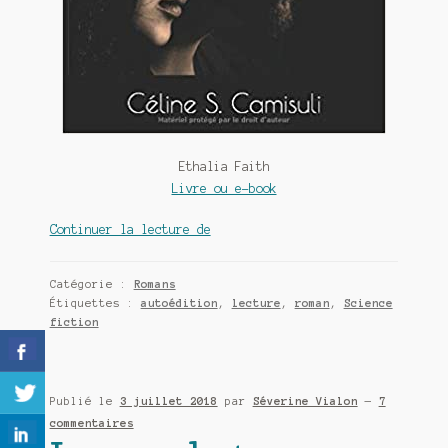
Meurtre en alternance
Meurtre sous couverture
Mon admirateur de l’avent
Mon Compte
Ethalia Faith
Livre ou e-book
Panier
Ethalia
Continuer la lecture de
Sans retour
Faith,
jusque
Catégorie :
Romans
Sauver ou périr
dans
Étiquettes :
autoédition
,
lecture
,
roman
,
Science
l’éternité
fiction
Une baffe et ça repart
de
Céline
S.
Publié le
3 juillet 2018
par
Séverine Vialon
—
7
Camisuli
commentaires