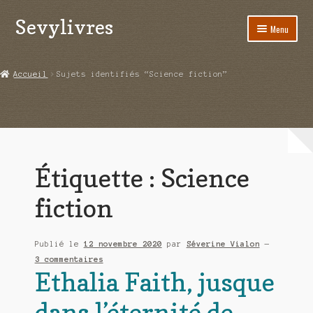
Sevylivres
Aller
Aller
Menu
à
au
la
contenu
Accueil
navigation
Accueil
Sujets identifiés “Science fiction”
A l’abri de la différence trilogie
Aime-moi si tu peux
Alice ça glisse au pays du réveil
Étiquette :
Science
Au nom de la justice
fiction
Blog
Publié le
12 novembre 2020
par
Séverine Vialon
—
Boutique
3 commentaires
Ethalia Faith, jusque
Commande
dans l’éternité de