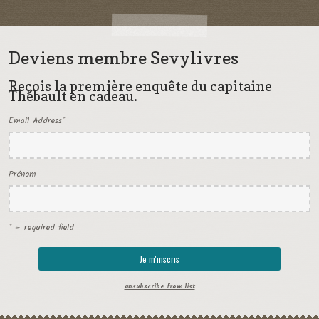
Deviens membre Sevylivres
Reçois la première enquête du capitaine
Thébault en cadeau.
Email Address
*
Prénom
* = required field
unsubscribe from list