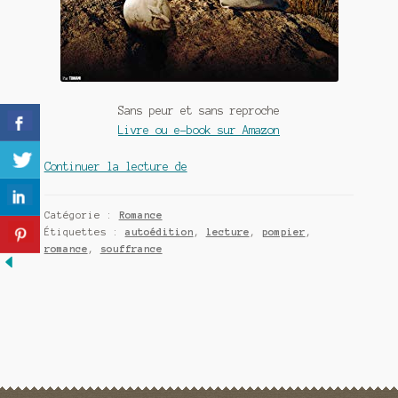
Meurtre en alternance
Meurtre sous couverture
Mon admirateur de l’avent
Sans peur et sans reproche
Livre ou e-book sur Amazon
Mon Compte
Sans
Continuer la lecture de
Panier
peur
et
Sans retour
Catégorie :
Romance
sans
Étiquettes :
autoédition
,
lecture
,
pompier
,
reproche
romance
,
souffrance
Sauver ou périr
de
Isabelle
Une baffe et ça repart
Morot-
Sir