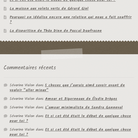
La maison aux volets verts de Gérard Giel
Pourquoi on idéalise encore une relation qui nous a fait souffrir
?
La disparition de Thâo Dien de Pascal Daufrasne
Commentaires récents
Séverine Vialon
dans
5 choses que j’aurais aimé savoir avant de
vouloir “aller mieux”
Séverine Vialon
dans
Amour et Bigorneaux de Élodie Drèges
Séverine Vialon
dans
L’amour minimaliste de Sandra Ganneval
Séverine Vialon
dans
Et si cet été était le début de quelque chose
pour toi ?
Séverine Vialon
dans
Et si cet été était le début de quelque chose
pour toi ?