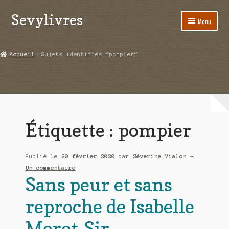
Sevylivres
Aller
Aller
Menu
à
au
la
contenu
Accueil
navigation
Accueil
Sujets identifiés “pompier”
A l’abri de la différence trilogie
Aime-moi si tu peux
Alice ça glisse au pays du réveil
Étiquette :
pompier
Au nom de la justice
Publié le
20 février 2020
par
Séverine Vialon
—
Blog
Un commentaire
Sans peur et sans
Boutique
reproche de Isabelle
Commande
Morot-Sir