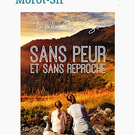
Contact
De(s)tracteur réduit au silence
Enlèvement rêvé
Entre père et fils
Il fallait me laisser mourir
La clé du bonheur
Les boules du Père Noël
Liste de tous mes romans
Marre des adultes
Mes romans