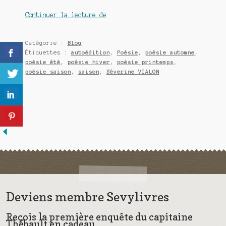
Meurtre en alternance
La
Continuer la lecture de
poésie
Meurtre sous couverture
au
Catégorie :
Blog
fil
Mon admirateur de l’avent
Étiquettes :
autoédition
,
Poésie
,
poésie automne
,
des
poésie été
,
poésie hiver
,
poésie printemps
,
saisons
poésie saison
,
saison
,
Séverine VIALON
Mon Compte
:
4
Panier
émotions
qui
Sans retour
m’ont
inspirée
Sauver ou périr
Une baffe et ça repart
Deviens membre Sevylivres
Reçois la première enquête du capitaine
Thébault en cadeau.