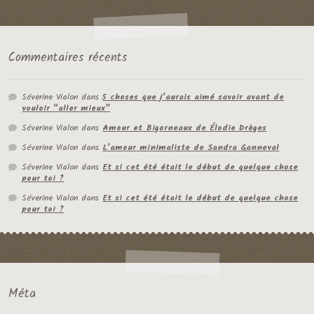
Commentaires récents
Séverine Vialon
dans
5 choses que j’aurais aimé savoir avant de
vouloir “aller mieux”
Séverine Vialon
dans
Amour et Bigorneaux de Élodie Drèges
Séverine Vialon
dans
L’amour minimaliste de Sandra Ganneval
Séverine Vialon
dans
Et si cet été était le début de quelque chose
pour toi ?
Séverine Vialon
dans
Et si cet été était le début de quelque chose
pour toi ?
Méta