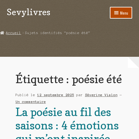
Sevylivres
Aller
Aller
Menu
à
au
la
contenu
Accueil
navigation
Accueil
Sujets identifiés “poésie été”
A l’abri de la différence trilogie
Aime-moi si tu peux
Alice ça glisse au pays du réveil
Étiquette :
poésie été
Au nom de la justice
Publié le
12 septembre 2025
par
Séverine Vialon
—
Blog
Un commentaire
La poésie au fil des
Boutique
saisons : 4 émotions
Commande
qui m’ont inspirée