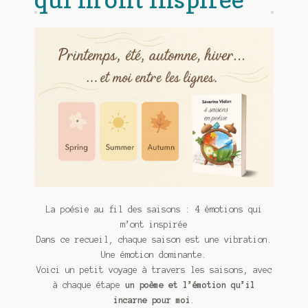
Contact
De(s)tracteur réduit au silence
Enlèvement rêvé
Entre père et fils
Il fallait me laisser mourir
La clé du bonheur
Les boules du Père Noël
La poésie au fil des saisons : 4 émotions qui
Liste de tous mes romans
m’ont inspirée
Dans ce recueil, chaque saison est une vibration.
Marre des adultes
Une émotion dominante.
Voici un petit voyage à travers les saisons, avec
Mes romans
à chaque étape
un poème et l’émotion qu’il
incarne pour moi
.