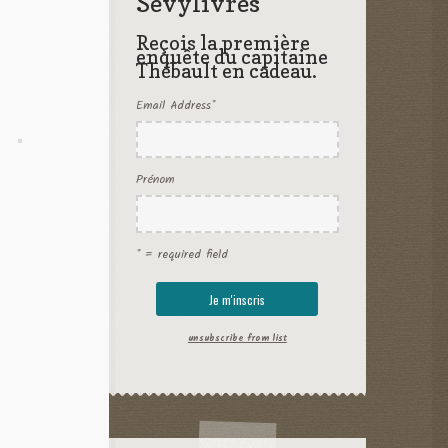
Sevylivres
Reçois la première
enquête du capitaine
Thébault en cadeau.
Email Address
*
Prénom
* = required field
unsubscribe from list