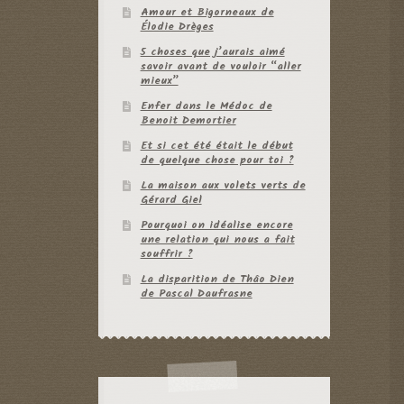
Amour et Bigorneaux de
Élodie Drèges
5 choses que j’aurais aimé
savoir avant de vouloir “aller
mieux”
Enfer dans le Médoc de
Benoit Demortier
Et si cet été était le début
de quelque chose pour toi ?
La maison aux volets verts de
Gérard Giel
Pourquoi on idéalise encore
une relation qui nous a fait
souffrir ?
La disparition de Thâo Dien
de Pascal Daufrasne