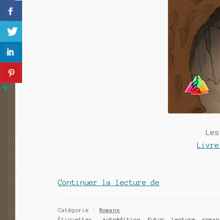
Les
Livre
Les
Continuer la lecture de
enfants
de
Catégorie :
Romans
Étiquettes :
autoédition
,
futur
,
lecture
,
roman