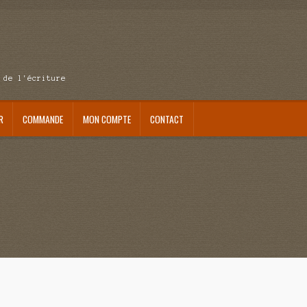
 de l'écriture
R
COMMANDE
MON COMPTE
CONTACT
se au pays du réveil
Au nom de la justice
Blog
Boutique
Commande
Contact
ait me laisser mourir
La clé du bonheur
Les boules du Père Noël
Liste de tous mes romans
verture
Mon admirateur de l’avent
Mon Compte
Panier
Sans retour
Sauver ou périr