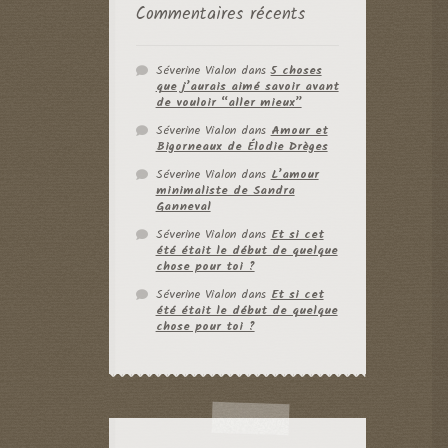
Commentaires récents
Séverine Vialon
dans
5 choses
que j’aurais aimé savoir avant
de vouloir “aller mieux”
Séverine Vialon
dans
Amour et
Bigorneaux de Élodie Drèges
Séverine Vialon
dans
L’amour
minimaliste de Sandra
Ganneval
Séverine Vialon
dans
Et si cet
été était le début de quelque
chose pour toi ?
Séverine Vialon
dans
Et si cet
été était le début de quelque
chose pour toi ?