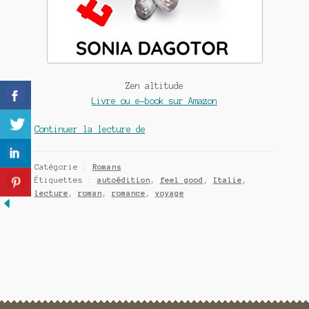
Meurtre en alternance
Meurtre sous couverture
Mon admirateur de l’avent
Zen altitude
Livre ou e-book sur Amazon
Mon Compte
Zen
Continuer la lecture de
Panier
altitude,
un
Sans retour
Catégorie :
Romans
roman
Étiquettes :
autoédition
,
feel good
,
Italie
,
de
lecture
,
roman
,
romance
,
voyage
Sauver ou périr
Sonia
Dagotor
Une baffe et ça repart