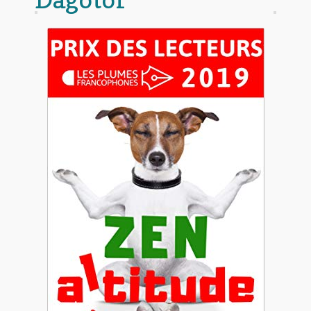
Contact
De(s)tracteur réduit au silence
Enlèvement rêvé
Entre père et fils
Il fallait me laisser mourir
La clé du bonheur
Les boules du Père Noël
Liste de tous mes romans
Marre des adultes
Mes romans