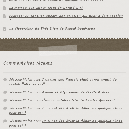
La maison aux volets verts de Gérard Giel
Pourquoi on idéalise encore une relation qui nous a fait souffrir
?
La disparition de Thâo Dien de Pascal Daufrasne
Commentaires récents
Séverine Vialon
dans
5 choses que j’aurais aimé savoir avant de
vouloir “aller mieux”
Séverine Vialon
dans
Amour et Bigorneaux de Élodie Drèges
Séverine Vialon
dans
L’amour minimaliste de Sandra Ganneval
Séverine Vialon
dans
Et si cet été était le début de quelque chose
pour toi ?
Séverine Vialon
dans
Et si cet été était le début de quelque chose
pour toi ?