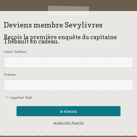
Deviens membre Sevylivres
Reçois la première enquête du capitaine
Thébault en cadeau.
Email Address
*
Prénom
* = required field
unsubscribe from list