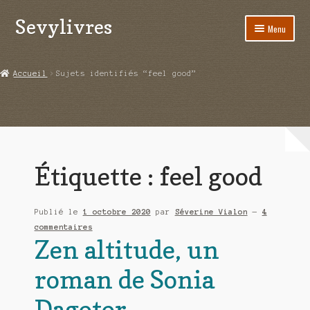
Sevylivres
Aller
Aller
Menu
à
au
la
contenu
Accueil
navigation
Accueil
Sujets identifiés “feel good”
A l’abri de la différence trilogie
Aime-moi si tu peux
Alice ça glisse au pays du réveil
Étiquette :
feel good
Au nom de la justice
Publié le
1 octobre 2020
par
Séverine Vialon
—
4
Blog
commentaires
Zen altitude, un
Boutique
roman de Sonia
Commande
Dagotor