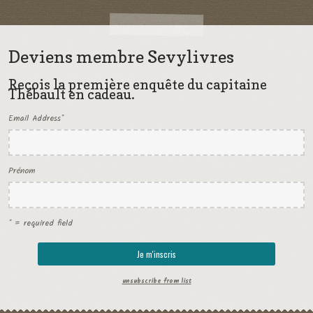
Deviens membre Sevylivres
Reçois la première enquête du capitaine
Thébault en cadeau.
Email Address
*
Prénom
* = required field
unsubscribe from list