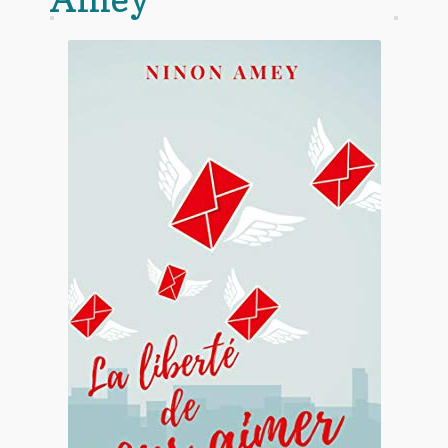
Contact
De(s)tracteur réduit au silence
Enlèvement rêvé
Entre père et fils
Il fallait me laisser mourir
La clé du bonheur
Les boules du Père Noël
Liste de tous mes romans
Marre des adultes
Mes romans