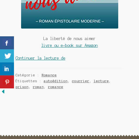
Meurtre en alternance
Meurtre sous couverture
Mon admirateur de l’avent
La liberté de nous aimer
livre ou e-book sur Amazon
Mon Compte
La
Continuer la lecture de
Panier
liberté
de
Sans retour
Catégorie :
Romance
nous
Étiquettes :
autoédition
,
courrier
,
lecture
,
aimer
prison
,
roman
,
romance
Sauver ou périr
de
Ninon
Une baffe et ça repart
Amey