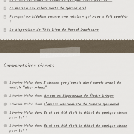
La maison aux volets verts de Gérard Giel
Pourquoi on idéalise encore une relation qui nous a fait souffrir
?
La disparition de Thâo Dien de Pascal Daufrasne
Commentaires récents
Séverine Vialon
dans
5 choses que j’aurais aimé savoir avant de
vouloir “aller mieux”
Séverine Vialon
dans
Amour et Bigorneaux de Élodie Drèges
Séverine Vialon
dans
L’amour minimaliste de Sandra Ganneval
Séverine Vialon
dans
Et si cet été était le début de quelque chose
pour toi ?
Séverine Vialon
dans
Et si cet été était le début de quelque chose
pour toi ?