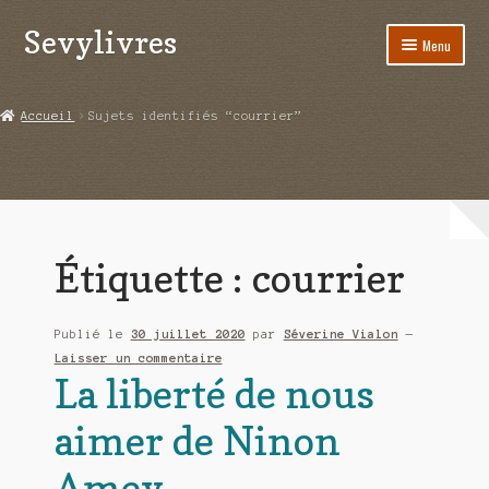
Sevylivres
Aller
Aller
Menu
à
au
la
contenu
Accueil
navigation
Accueil
Sujets identifiés “courrier”
A l’abri de la différence trilogie
Aime-moi si tu peux
Alice ça glisse au pays du réveil
Étiquette :
courrier
Au nom de la justice
Publié le
30 juillet 2020
par
Séverine Vialon
—
Blog
Laisser un commentaire
La liberté de nous
Boutique
aimer de Ninon
Commande
Amey