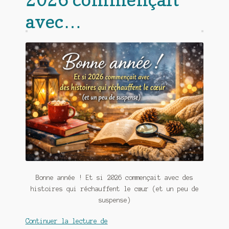
Contact
avec…
De(s)tracteur réduit au silence
Enlèvement rêvé
Entre père et fils
Il fallait me laisser mourir
La clé du bonheur
Les boules du Père Noël
Liste de tous mes romans
Bonne année ! Et si 2026 commençait avec des
Marre des adultes
histoires qui réchauffent le cœur (et un peu de
suspense)
Mes romans
Bonne
Continuer la lecture de