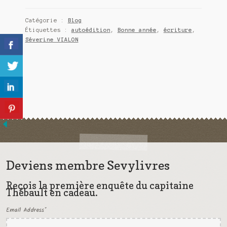
année
Meurtre en alternance
!
Catégorie :
Blog
Et
Meurtre sous couverture
Étiquettes :
autoédition
,
Bonne année
,
écriture
,
si
Séverine VIALON
2026
Mon admirateur de l’avent
commençait
avec…
Mon Compte
Panier
Sans retour
Sauver ou périr
Deviens membre Sevylivres
Une baffe et ça repart
Reçois la première enquête du capitaine
Thébault en cadeau.
Email Address
*