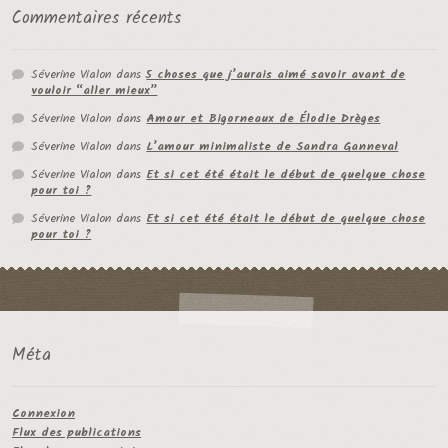
Commentaires récents
Séverine Vialon
dans
5 choses que j’aurais aimé savoir avant de
vouloir “aller mieux”
Séverine Vialon
dans
Amour et Bigorneaux de Élodie Drèges
Séverine Vialon
dans
L’amour minimaliste de Sandra Ganneval
Séverine Vialon
dans
Et si cet été était le début de quelque chose
pour toi ?
Séverine Vialon
dans
Et si cet été était le début de quelque chose
pour toi ?
Méta
Connexion
Flux des publications