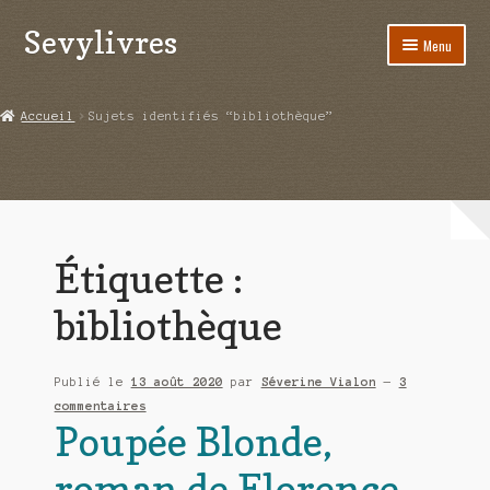
Sevylivres
Aller
Aller
Menu
à
au
la
contenu
Accueil
navigation
Accueil
Sujets identifiés “bibliothèque”
A l’abri de la différence trilogie
Aime-moi si tu peux
Alice ça glisse au pays du réveil
Étiquette :
Au nom de la justice
bibliothèque
Blog
Publié le
13 août 2020
par
Séverine Vialon
—
3
Boutique
commentaires
Poupée Blonde,
Commande
roman de Florence