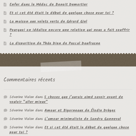
Enfer dans le Médoc de Benoit Demortier
Et si cet été était le début de quelque chose pour toi ?
La maison aux volets verts de Gérard Giel
Pourquoi on idéalise encore une relation qui nous a fait souffrir
?
La disparition de Thâo Dien de Pascal Daufrasne
Commentaires récents
Séverine Vialon
dans
5 choses que j’aurais aimé savoir avant de
vouloir “aller mieux”
Séverine Vialon
dans
Amour et Bigorneaux de Élodie Drèges
Séverine Vialon
dans
L’amour minimaliste de Sandra Ganneval
Séverine Vialon
dans
Et si cet été était le début de quelque chose
pour toi ?