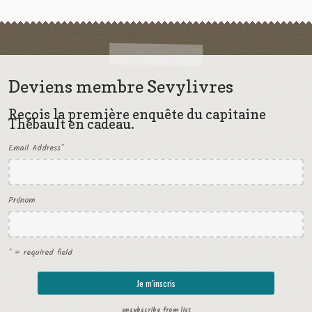
Deviens membre Sevylivres
Reçois la première enquête du capitaine
Thébault en cadeau.
Email Address
*
Prénom
* = required field
unsubscribe from list