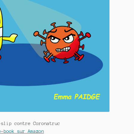
-slip contre Coronatruc
e-book sur Amazon