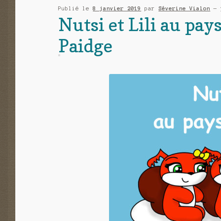
Publié le
8 janvier 2019
par
Séverine Vialon
—
Paidge
Nutsi et Lili au pa
Paidge