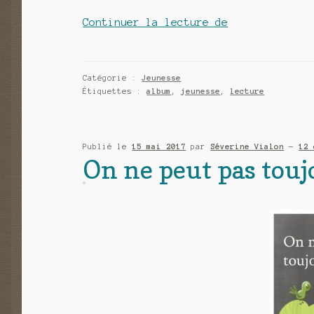
Nutsi
Continuer la lecture de
et
Lili
au
Catégorie :
Jeunesse
Étiquettes :
album
,
jeunesse
,
lecture
pays
des
doudous
Publié le
15 mai 2017
par
Séverine Vialon
—
12 
de
On ne peut pas touj
Emma
Paidge