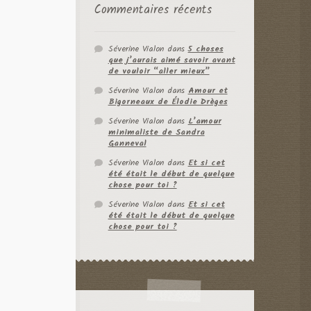
Commentaires récents
Séverine Vialon
dans
5 choses
que j’aurais aimé savoir avant
de vouloir “aller mieux”
Séverine Vialon
dans
Amour et
Bigorneaux de Élodie Drèges
Séverine Vialon
dans
L’amour
minimaliste de Sandra
Ganneval
Séverine Vialon
dans
Et si cet
été était le début de quelque
chose pour toi ?
Séverine Vialon
dans
Et si cet
été était le début de quelque
chose pour toi ?