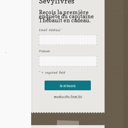
Sevylivres
Reçois la première
enquête du capitaine
Thébault en cadeau.
Email Address
*
Prénom
* = required field
unsubscribe from list