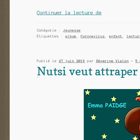
Masque-
Continuer la lecture de
slip
contre
Catégorie :
Jeunesse
Coronatruc
Étiquettes :
album
,
Coronavirus
,
enfant
,
lectur
de
Emma
Paidge
Publié le
27 juin 2019
par
Séverine Vialon
—
5 
Nutsi veut attrape