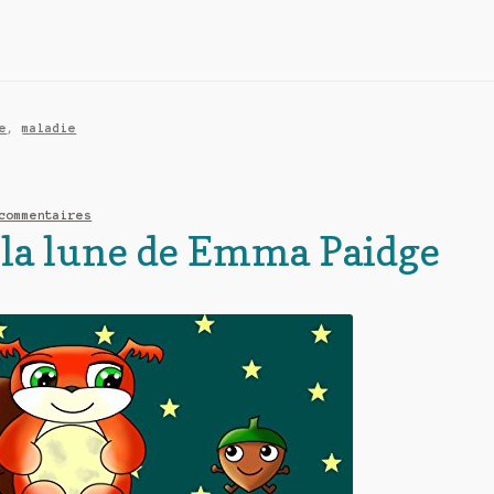
e
,
maladie
commentaires
r la lune de Emma Paidge