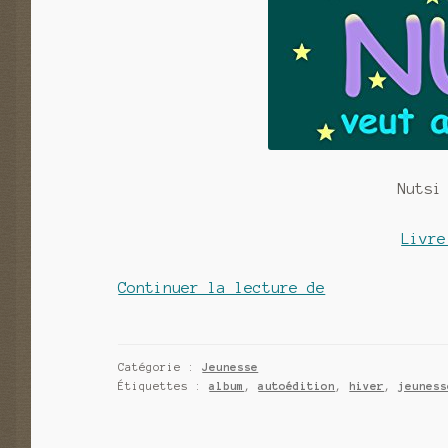
Nutsi
Livre
Nutsi
Continuer la lecture de
veut
attraper
la
Catégorie :
Jeunesse
Étiquettes :
album
,
autoédition
,
hiver
,
jeuness
lune
de
Emma