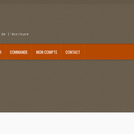
 de l'écriture
R
COMMANDE
MON COMPTE
CONTACT
se au pays du réveil
Au nom de la justice
Blog
Boutique
Commande
Contact
ait me laisser mourir
La clé du bonheur
Les boules du Père Noël
Liste de tous mes romans
verture
Mon admirateur de l’avent
Mon Compte
Panier
Sans retour
Sauver ou périr