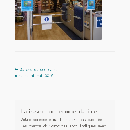
Contact
De(s)tracteur réduit au silence
Enlèvement rêvé
Entre père et fils
Il fallait me laisser mourir
La clé du bonheur
Navigation
Article
Salons et dédicaces
précédent :
mars et mi-mai 2016
de
Les boules du Père Noël
l’article
Liste de tous mes romans
Marre des adultes
Laisser un commentaire
Votre adresse e-mail ne sera pas publiée.
Mes romans
Les champs obligatoires sont indiqués avec