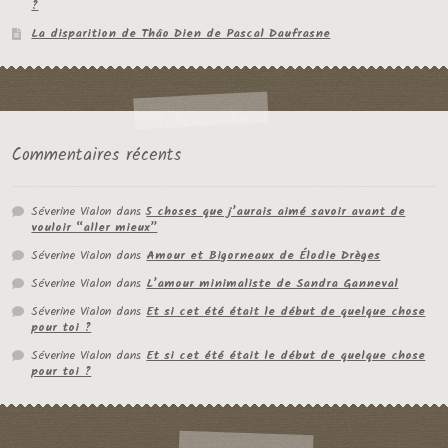
?
La disparition de Thâo Dien de Pascal Daufrasne
Commentaires récents
Séverine Vialon
dans
5 choses que j’aurais aimé savoir avant de
vouloir “aller mieux”
Séverine Vialon
dans
Amour et Bigorneaux de Élodie Drèges
Séverine Vialon
dans
L’amour minimaliste de Sandra Ganneval
Séverine Vialon
dans
Et si cet été était le début de quelque chose
pour toi ?
Séverine Vialon
dans
Et si cet été était le début de quelque chose
pour toi ?