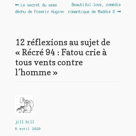
Navigation
Article
Article
Beautiful love, comédie
Le secret du sexe
précédent :
suivant :
déchu de Freeric Huginn
romantique de Maddie D
de
l’article
12 réflexions au sujet de
«
Récré 94 : Fatou crie à
tous vents contre
l’homme
»
jill bill
8 avril 2020