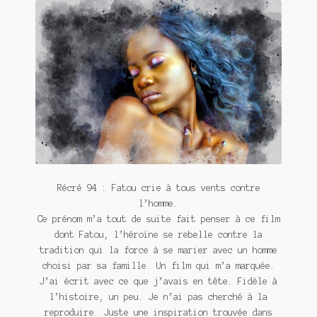
Contact
De(s)tracteur réduit au silence
Enlèvement rêvé
Entre père et fils
Il fallait me laisser mourir
La clé du bonheur
Récré 94 : Fatou crie à tous vents contre
Les boules du Père Noël
l’homme.
Ce prénom m’a tout de suite fait penser à ce film
Liste de tous mes romans
dont Fatou, l’héroïne se rebelle contre la
tradition qui la force à se marier avec un homme
Marre des adultes
choisi par sa famille. Un film qui m’a marquée.
J’ai écrit avec ce que j’avais en tête. Fidèle à
Mes romans
l’histoire, un peu. Je n’ai pas cherché à la
reproduire. Juste une inspiration trouvée dans