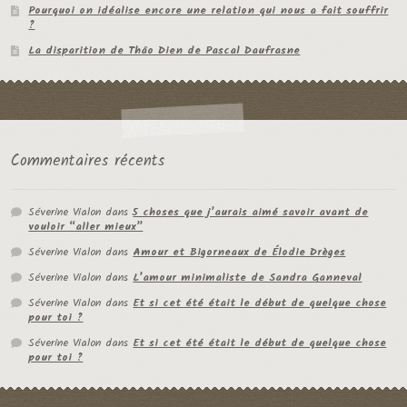
Pourquoi on idéalise encore une relation qui nous a fait souffrir
?
La disparition de Thâo Dien de Pascal Daufrasne
Commentaires récents
Séverine Vialon
dans
5 choses que j’aurais aimé savoir avant de
vouloir “aller mieux”
Séverine Vialon
dans
Amour et Bigorneaux de Élodie Drèges
Séverine Vialon
dans
L’amour minimaliste de Sandra Ganneval
Séverine Vialon
dans
Et si cet été était le début de quelque chose
pour toi ?
Séverine Vialon
dans
Et si cet été était le début de quelque chose
pour toi ?