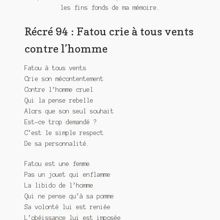
Meurtre en alternance
les fins fonds de ma mémoire.
Récré 94 : Fatou crie à tous vents
Meurtre sous couverture
contre l’homme
Mon admirateur de l’avent
Fatou à tous vents
Mon Compte
Crie son mécontentement
Contre l’homme cruel
Panier
Qui la pense rebelle
Alors que son seul souhait
Sans retour
Est-ce trop demandé ?
C’est le simple respect
Sauver ou périr
De sa personnalité.
Une baffe et ça repart
Fatou est une femme
Pas un jouet qui enflamme
La libido de l’homme
Qui ne pense qu’à sa pomme
Sa volonté lui est reniée
L’obéissance lui est imposée