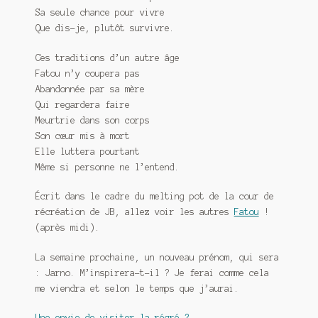
Sa seule chance pour vivre
Que dis-je, plutôt survivre.
Ces traditions d’un autre âge
Fatou n’y coupera pas
Abandonnée par sa mère
Qui regardera faire
Meurtrie dans son corps
Son cœur mis à mort
Elle luttera pourtant
Même si personne ne l’entend.
Écrit dans le cadre du melting pot de la cour de
récréation de JB, allez voir les autres
Fatou
!
(après midi).
La semaine prochaine, un nouveau prénom, qui sera
: Jarno. M’inspirera-t-il ? Je ferai comme cela
me viendra et selon le temps que j’aurai.
Une envie de visiter la récré ?