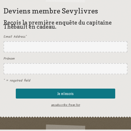
Deviens membre Sevylivres
Reçois la première enquête du capitaine
Thébault en cadeau.
Email Address
*
Prénom
* = required field
unsubscribe from list