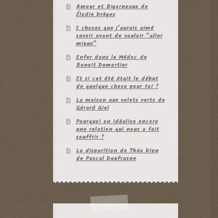
Amour et Bigorneaux de
Élodie Drèges
5 choses que j’aurais aimé
savoir avant de vouloir “aller
mieux”
Enfer dans le Médoc de
Benoit Demortier
Et si cet été était le début
de quelque chose pour toi ?
La maison aux volets verts de
Gérard Giel
Pourquoi on idéalise encore
une relation qui nous a fait
souffrir ?
La disparition de Thâo Dien
de Pascal Daufrasne