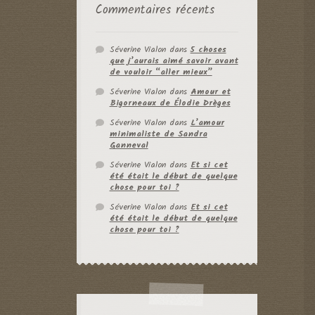
Commentaires récents
Séverine Vialon
dans
5 choses
que j’aurais aimé savoir avant
de vouloir “aller mieux”
Séverine Vialon
dans
Amour et
Bigorneaux de Élodie Drèges
Séverine Vialon
dans
L’amour
minimaliste de Sandra
Ganneval
Séverine Vialon
dans
Et si cet
été était le début de quelque
chose pour toi ?
Séverine Vialon
dans
Et si cet
été était le début de quelque
chose pour toi ?