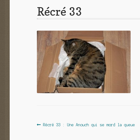
Récré 33
Navigation
Article
Récré 33 : Une Anouch qui se mord la queue
précédent :
de