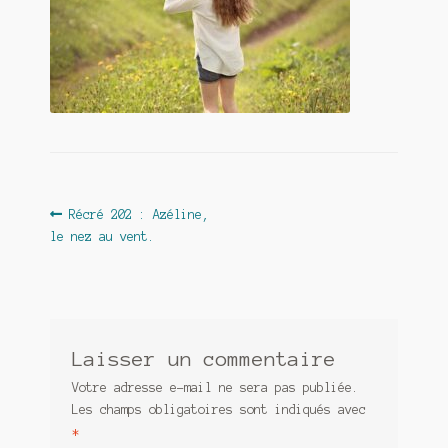
Contact
De(s)tracteur réduit au silence
Enlèvement rêvé
Entre père et fils
Il fallait me laisser mourir
Navigation
Article
Récré 202 : Azéline,
La clé du bonheur
précédent :
le nez au vent.
de
l’article
Les boules du Père Noël
Liste de tous mes romans
Laisser un commentaire
Marre des adultes
Votre adresse e-mail ne sera pas publiée.
Les champs obligatoires sont indiqués avec
Mes romans
*