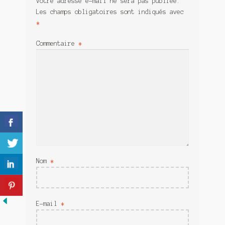
Votre adresse e-mail ne sera pas publiée.
Meurtre en alternance
Les champs obligatoires sont indiqués avec
*
Meurtre sous couverture
Commentaire
*
Mon admirateur de l’avent
Mon Compte
Panier
Sans retour
Sauver ou périr
Nom
*
Une baffe et ça repart
E-mail
*