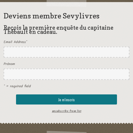
Deviens membre Sevylivres
Reçois la première enquête du capitaine
Thébault en cadeau.
Email Address
*
Prénom
* = required field
unsubscribe from list