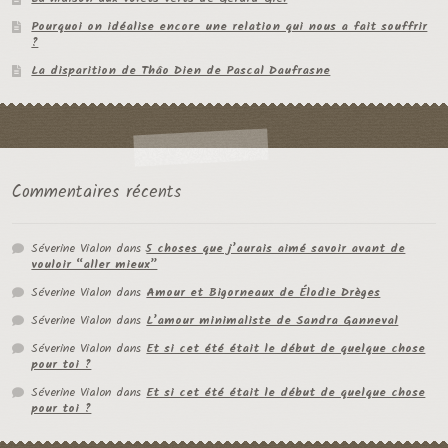
Pourquoi on idéalise encore une relation qui nous a fait souffrir
?
La disparition de Thâo Dien de Pascal Daufrasne
Commentaires récents
Séverine Vialon
dans
5 choses que j’aurais aimé savoir avant de
vouloir “aller mieux”
Séverine Vialon
dans
Amour et Bigorneaux de Élodie Drèges
Séverine Vialon
dans
L’amour minimaliste de Sandra Ganneval
Séverine Vialon
dans
Et si cet été était le début de quelque chose
pour toi ?
Séverine Vialon
dans
Et si cet été était le début de quelque chose
pour toi ?