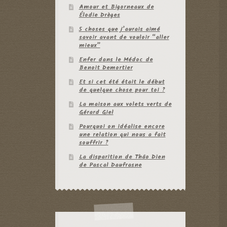
Amour et Bigorneaux de
Élodie Drèges
5 choses que j’aurais aimé
savoir avant de vouloir “aller
mieux”
Enfer dans le Médoc de
Benoit Demortier
Et si cet été était le début
de quelque chose pour toi ?
La maison aux volets verts de
Gérard Giel
Pourquoi on idéalise encore
une relation qui nous a fait
souffrir ?
La disparition de Thâo Dien
de Pascal Daufrasne