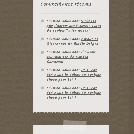
Commentaires récents
Séverine Vialon
dans
5 choses
que j’aurais aimé savoir avant
de vouloir “aller mieux”
Séverine Vialon
dans
Amour et
Bigorneaux de Élodie Drèges
Séverine Vialon
dans
L’amour
minimaliste de Sandra
Ganneval
Séverine Vialon
dans
Et si cet
été était le début de quelque
chose pour toi ?
Séverine Vialon
dans
Et si cet
été était le début de quelque
chose pour toi ?