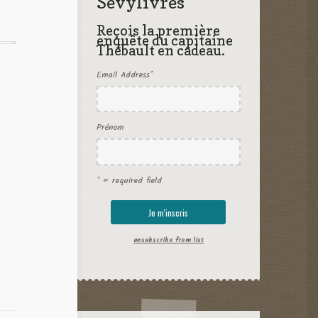
Sevylivres
Reçois la première
enquête du capitaine
Thébault en cadeau.
Email Address
*
Prénom
* = required field
unsubscribe from list