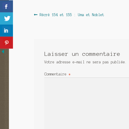
Navigation
Article
Récré 154 et 155 : Uma et Noblet
précédent :
de
l’article
Laisser un commentaire
Votre adresse e-mail ne sera pas publiée.
Commentaire
*