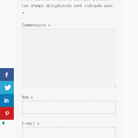
Meurtre en alternance
Les champs obligatoires sont indiqués avec
*
Meurtre sous couverture
Commentaire
*
Mon admirateur de l’avent
Mon Compte
Panier
Sans retour
Sauver ou périr
Nom
*
Une baffe et ça repart
E-mail
*