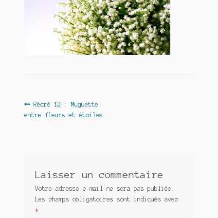
Contact
De(s)tracteur réduit au silence
Enlèvement rêvé
Entre père et fils
Il fallait me laisser mourir
Navigation
Article
Récré 13 : Muguette
La clé du bonheur
précédent :
entre fleurs et étoiles
de
l’article
Les boules du Père Noël
Liste de tous mes romans
Laisser un commentaire
Marre des adultes
Votre adresse e-mail ne sera pas publiée.
Les champs obligatoires sont indiqués avec
Mes romans
*