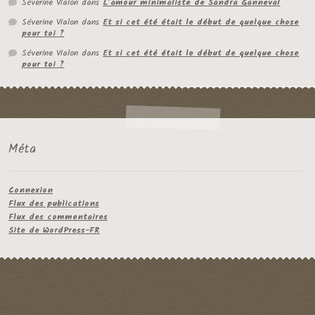
Séverine Vialon
dans
L’amour minimaliste de Sandra Ganneval
Séverine Vialon
dans
Et si cet été était le début de quelque chose
pour toi ?
Séverine Vialon
dans
Et si cet été était le début de quelque chose
pour toi ?
Méta
Connexion
Flux des publications
Flux des commentaires
Site de WordPress-FR