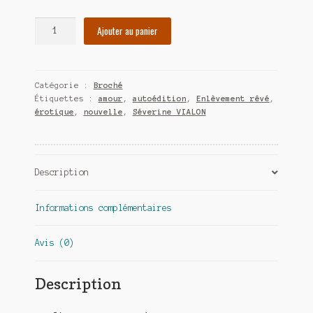
Meurtre en alternance
quantité
Ajouter au panier
de
Meurtre sous couverture
Enlèvement
rêvé
Mon admirateur de l’avent
Catégorie :
Broché
Étiquettes :
amour
,
autoédition
,
Enlèvement rêvé
,
Mon Compte
érotique
,
nouvelle
,
Séverine VIALON
Panier
Sans retour
Description
Sauver ou périr
Informations complémentaires
Une baffe et ça repart
Avis (0)
Description