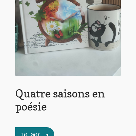
Contact
De(s)tracteur réduit au silence
Enlèvement rêvé
Entre père et fils
Il fallait me laisser mourir
La clé du bonheur
Les boules du Père Noël
Quatre saisons en
Liste de tous mes romans
poésie
Marre des adultes
Mes romans
10,00
€