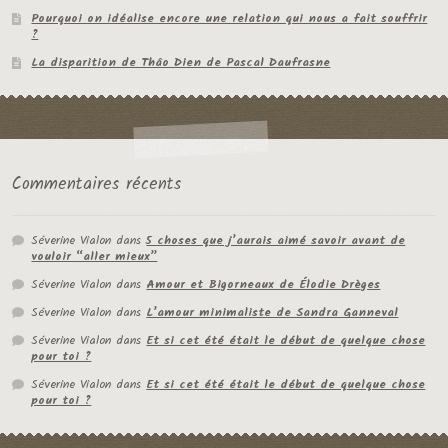
Pourquoi on idéalise encore une relation qui nous a fait souffrir
?
La disparition de Thâo Dien de Pascal Daufrasne
Commentaires récents
Séverine Vialon
dans
5 choses que j’aurais aimé savoir avant de
vouloir “aller mieux”
Séverine Vialon
dans
Amour et Bigorneaux de Élodie Drèges
Séverine Vialon
dans
L’amour minimaliste de Sandra Ganneval
Séverine Vialon
dans
Et si cet été était le début de quelque chose
pour toi ?
Séverine Vialon
dans
Et si cet été était le début de quelque chose
pour toi ?