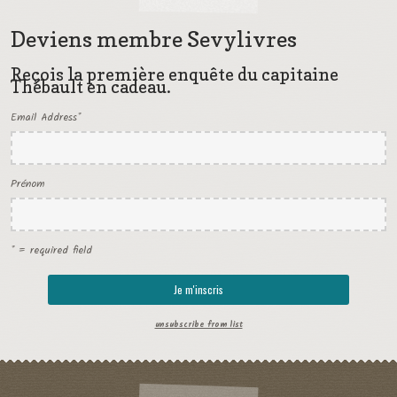
Deviens membre Sevylivres
Reçois la première enquête du capitaine
Thébault en cadeau.
Email Address
*
Prénom
* = required field
unsubscribe from list