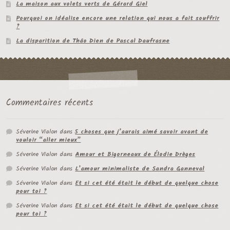
La maison aux volets verts de Gérard Giel
Pourquoi on idéalise encore une relation qui nous a fait souffrir
?
La disparition de Thâo Dien de Pascal Daufrasne
Commentaires récents
Séverine Vialon
dans
5 choses que j’aurais aimé savoir avant de
vouloir “aller mieux”
Séverine Vialon
dans
Amour et Bigorneaux de Élodie Drèges
Séverine Vialon
dans
L’amour minimaliste de Sandra Ganneval
Séverine Vialon
dans
Et si cet été était le début de quelque chose
pour toi ?
Séverine Vialon
dans
Et si cet été était le début de quelque chose
pour toi ?