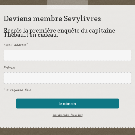
Deviens membre Sevylivres
Reçois la première enquête du capitaine
Thébault en cadeau.
Email Address
*
Prénom
* = required field
unsubscribe from list