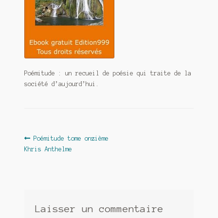
Contact
De(s)tracteur réduit au silence
Enlèvement rêvé
Entre père et fils
Poémitude : un recueil de poésie qui traite de la
société d’aujourd’hui.
Il fallait me laisser mourir
La clé du bonheur
Les boules du Père Noël
Navigation
Article
Poémitude tome onzième
précédent :
Khris Anthelme
de
Liste de tous mes romans
l’article
Marre des adultes
Mes romans
Laisser un commentaire