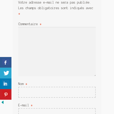
Votre adresse e-mail ne sera pas publiée.
Meurtre en alternance
Les champs obligatoires sont indiqués avec
*
Meurtre sous couverture
Commentaire
*
Mon admirateur de l’avent
Mon Compte
Panier
Sans retour
Sauver ou périr
Nom
*
Une baffe et ça repart
E-mail
*