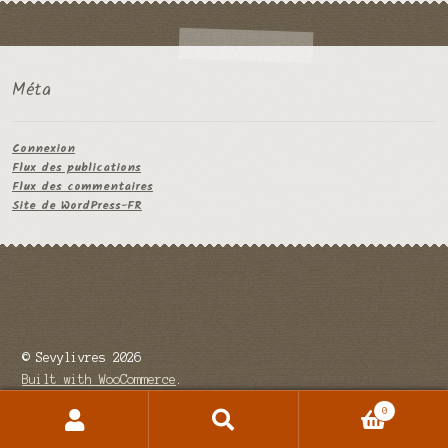
Méta
Connexion
Flux des publications
Flux des commentaires
Site de WordPress-FR
© Sevylivres 2026
Built with WooCommerce
.
0
Recherche
Recherche