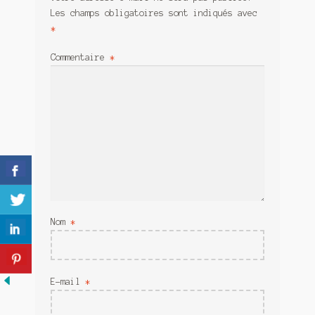
Meurtre en alternance
Les champs obligatoires sont indiqués avec
*
Meurtre sous couverture
Commentaire
*
Mon admirateur de l’avent
Mon Compte
Panier
Sans retour
Sauver ou périr
Nom
*
Une baffe et ça repart
E-mail
*