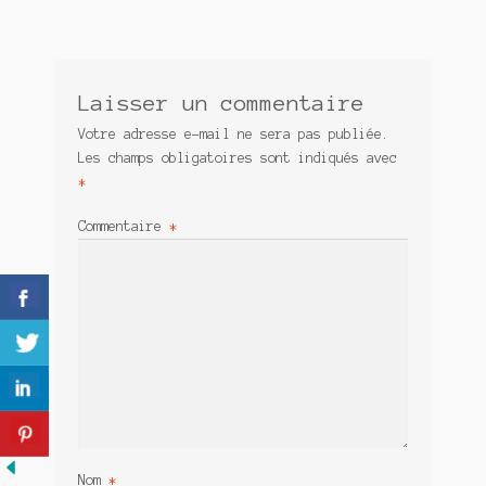
Meurtre en alternance
Meurtre sous couverture
Laisser un commentaire
Mon admirateur de l’avent
Votre adresse e-mail ne sera pas publiée.
Les champs obligatoires sont indiqués avec
Mon Compte
*
Panier
Commentaire
*
Sans retour
Sauver ou périr
Une baffe et ça repart
Nom
*