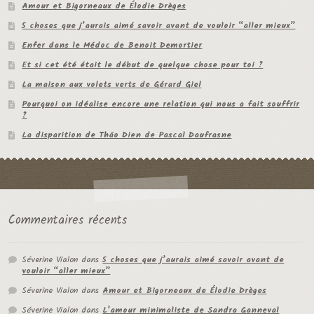
Amour et Bigorneaux de Élodie Drèges
5 choses que j’aurais aimé savoir avant de vouloir “aller mieux”
Enfer dans le Médoc de Benoit Demortier
Et si cet été était le début de quelque chose pour toi ?
La maison aux volets verts de Gérard Giel
Pourquoi on idéalise encore une relation qui nous a fait souffrir
?
La disparition de Thâo Dien de Pascal Daufrasne
Commentaires récents
Séverine Vialon
dans
5 choses que j’aurais aimé savoir avant de
vouloir “aller mieux”
Séverine Vialon
dans
Amour et Bigorneaux de Élodie Drèges
Séverine Vialon
dans
L’amour minimaliste de Sandra Ganneval