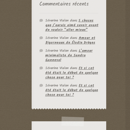
Commentaires récents
Séverine Vialon
dans
5 choses
que j’aurais aimé savoir avant
de vouloir “aller mieux”
Séverine Vialon
dans
Amour et
Bigorneaux de Élodie Drèges
Séverine Vialon
dans
L’amour
minimaliste de Sandra
Ganneval
Séverine Vialon
dans
Et si cet
été était le début de quelque
chose pour toi ?
Séverine Vialon
dans
Et si cet
été était le début de quelque
chose pour toi ?