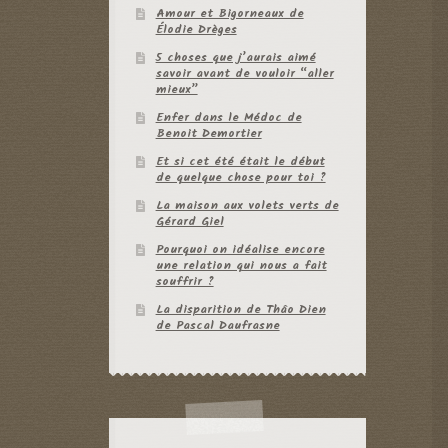
Amour et Bigorneaux de
Élodie Drèges
5 choses que j’aurais aimé
savoir avant de vouloir “aller
mieux”
Enfer dans le Médoc de
Benoit Demortier
Et si cet été était le début
de quelque chose pour toi ?
La maison aux volets verts de
Gérard Giel
Pourquoi on idéalise encore
une relation qui nous a fait
souffrir ?
La disparition de Thâo Dien
de Pascal Daufrasne