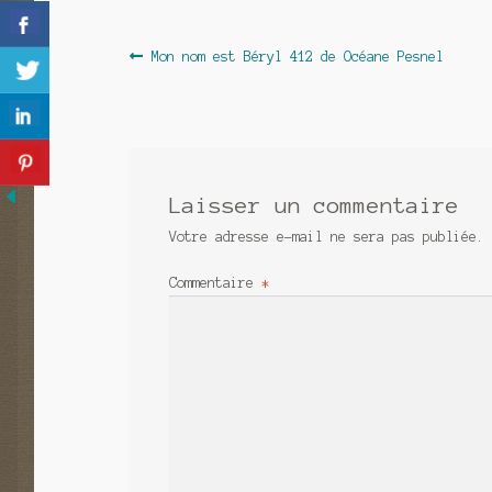
Navigation
Article
Mon nom est Béryl 412 de Océane Pesnel
précédent :
de
l’article
Laisser un commentaire
Votre adresse e-mail ne sera pas publiée.
Commentaire
*