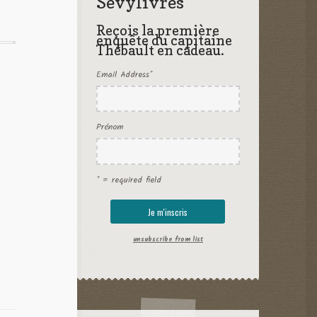
Sevylivres
Reçois la première
enquête du capitaine
Thébault en cadeau.
Email Address
*
Prénom
* = required field
unsubscribe from list