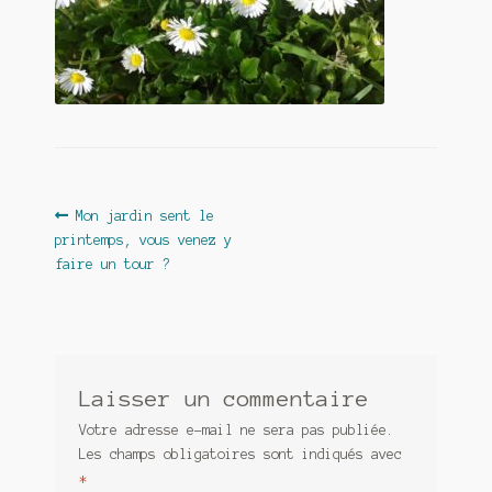
Contact
De(s)tracteur réduit au silence
Enlèvement rêvé
Entre père et fils
Il fallait me laisser mourir
Navigation
Article
Mon jardin sent le
précédent :
printemps, vous venez y
de
La clé du bonheur
faire un tour ?
l’article
Les boules du Père Noël
Liste de tous mes romans
Laisser un commentaire
Marre des adultes
Votre adresse e-mail ne sera pas publiée.
Mes romans
Les champs obligatoires sont indiqués avec
*