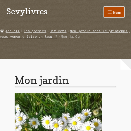
Sevylivres
Aller
Aller
Menu
à
au
la
contenu
Accueil
navigation
Accueil
Mes poésies
Dix vers
Mon jardin sent le printemps,
vous venez y faire un tour ?
Mon jardin
A l’abri de la différence trilogie
Aime-moi si tu peux
Alice ça glisse au pays du réveil
Mon jardin
Au nom de la justice
Blog
Boutique
Commande