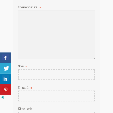
Meurtre en alternance
Commentaire
*
Meurtre sous couverture
Mon admirateur de l’avent
Mon Compte
Panier
Sans retour
Nom
*
Sauver ou périr
Une baffe et ça repart
E-mail
*
Site web