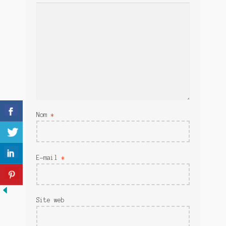
Meurtre en alternance
Meurtre sous couverture
Mon admirateur de l’avent
Mon Compte
Panier
Nom
*
Sans retour
Sauver ou périr
E-mail
*
Une baffe et ça repart
Site web