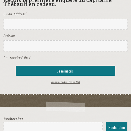
Thébault en cadeau.
Email Address
*
Prénom
* = required field
unsubscribe from list
Rechercher
Rechercher