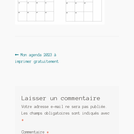
Contact
De(s)tracteur réduit au silence
Enlèvement rêvé
Entre père et fils
Navigation
Article
Mon agenda 2023 à
Il fallait me laisser mourir
précédent :
imprimer gratuitement
de
La clé du bonheur
l’article
Les boules du Père Noël
Liste de tous mes romans
Laisser un commentaire
Votre adresse e-mail ne sera pas publiée.
Marre des adultes
Les champs obligatoires sont indiqués avec
*
Mes romans
Commentaire
*