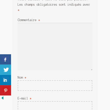
Meurtre en alternance
Les champs obligatoires sont indiqués avec
*
Meurtre sous couverture
Commentaire
*
Mon admirateur de l’avent
Mon Compte
Panier
Sans retour
Sauver ou périr
Nom
*
Une baffe et ça repart
E-mail
*