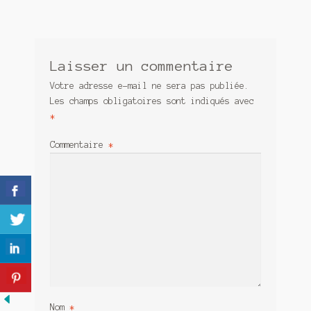
Meurtre en alternance
Meurtre sous couverture
Laisser un commentaire
Mon admirateur de l’avent
Votre adresse e-mail ne sera pas publiée.
Les champs obligatoires sont indiqués avec
Mon Compte
*
Panier
Commentaire
*
Sans retour
Sauver ou périr
Une baffe et ça repart
Nom
*