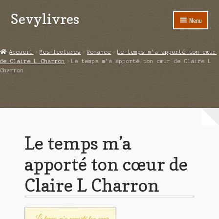
Sevylivres
Aller
Aller
Menu
à
au
la
contenu
Accueil
navigation
Accueil
Mes lectures
Romance
Le temps m’a apporté ton cœur
de Claire L Charron
Le temps m’a apporté ton cœur de Claire L
A l’abri de la différence trilogie
Charron
Aime-moi si tu peux
Alice ça glisse au pays du réveil
Au nom de la justice
Le temps m’a
Blog
apporté ton cœur de
Boutique
Claire L Charron
Commande