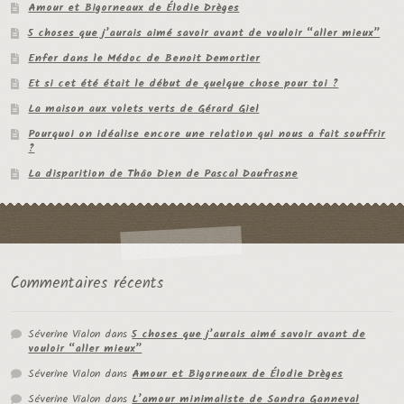
Amour et Bigorneaux de Élodie Drèges
5 choses que j’aurais aimé savoir avant de vouloir “aller mieux”
Enfer dans le Médoc de Benoit Demortier
Et si cet été était le début de quelque chose pour toi ?
La maison aux volets verts de Gérard Giel
Pourquoi on idéalise encore une relation qui nous a fait souffrir
?
La disparition de Thâo Dien de Pascal Daufrasne
Commentaires récents
Séverine Vialon
dans
5 choses que j’aurais aimé savoir avant de
vouloir “aller mieux”
Séverine Vialon
dans
Amour et Bigorneaux de Élodie Drèges
Séverine Vialon
dans
L’amour minimaliste de Sandra Ganneval