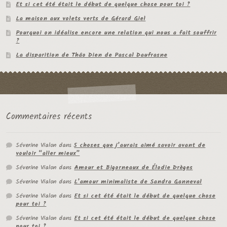
Et si cet été était le début de quelque chose pour toi ?
La maison aux volets verts de Gérard Giel
Pourquoi on idéalise encore une relation qui nous a fait souffrir
?
La disparition de Thâo Dien de Pascal Daufrasne
Commentaires récents
Séverine Vialon
dans
5 choses que j’aurais aimé savoir avant de
vouloir “aller mieux”
Séverine Vialon
dans
Amour et Bigorneaux de Élodie Drèges
Séverine Vialon
dans
L’amour minimaliste de Sandra Ganneval
Séverine Vialon
dans
Et si cet été était le début de quelque chose
pour toi ?
Séverine Vialon
dans
Et si cet été était le début de quelque chose
pour toi ?