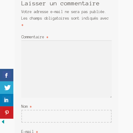
Laisser un commentaire
Meurtre en alternance
Votre adresse e-mail ne sera pas publiée.
Meurtre sous couverture
Les champs obligatoires sont indiqués avec
*
Mon admirateur de l’avent
Commentaire
*
Mon Compte
Panier
Sans retour
Sauver ou périr
Une baffe et ça repart
Nom
*
E-mail
*