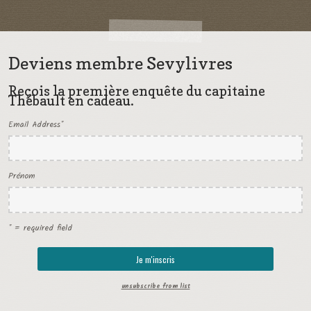
Deviens membre Sevylivres
Reçois la première enquête du capitaine
Thébault en cadeau.
Email Address
*
Prénom
* = required field
unsubscribe from list