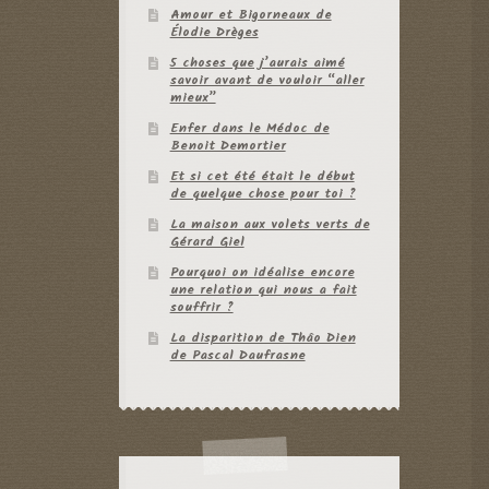
Amour et Bigorneaux de
Élodie Drèges
5 choses que j’aurais aimé
savoir avant de vouloir “aller
mieux”
Enfer dans le Médoc de
Benoit Demortier
Et si cet été était le début
de quelque chose pour toi ?
La maison aux volets verts de
Gérard Giel
Pourquoi on idéalise encore
une relation qui nous a fait
souffrir ?
La disparition de Thâo Dien
de Pascal Daufrasne