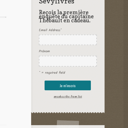
Sevylivres
Reçois la première
enquête du capitaine
Thébault en cadeau.
Email Address
*
Prénom
* = required field
unsubscribe from list