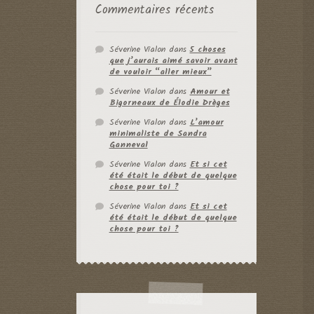
Commentaires récents
Séverine Vialon
dans
5 choses
que j’aurais aimé savoir avant
de vouloir “aller mieux”
Séverine Vialon
dans
Amour et
Bigorneaux de Élodie Drèges
Séverine Vialon
dans
L’amour
minimaliste de Sandra
Ganneval
Séverine Vialon
dans
Et si cet
été était le début de quelque
chose pour toi ?
Séverine Vialon
dans
Et si cet
été était le début de quelque
chose pour toi ?