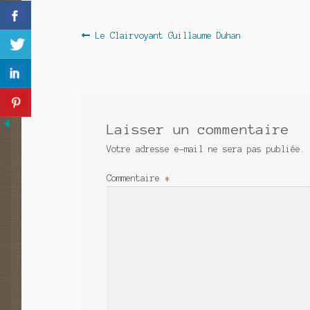
Navigation
Article
Le Clairvoyant Guillaume Duhan
précédent :
de
l’article
Laisser un commentaire
Votre adresse e-mail ne sera pas publiée.
Commentaire
*