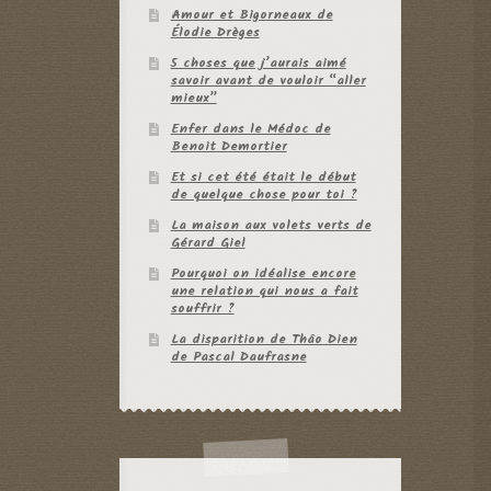
Amour et Bigorneaux de
Élodie Drèges
5 choses que j’aurais aimé
savoir avant de vouloir “aller
mieux”
Enfer dans le Médoc de
Benoit Demortier
Et si cet été était le début
de quelque chose pour toi ?
La maison aux volets verts de
Gérard Giel
Pourquoi on idéalise encore
une relation qui nous a fait
souffrir ?
La disparition de Thâo Dien
de Pascal Daufrasne