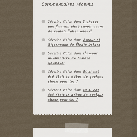
Commentaires récents
Séverine Vialon
dans
5 choses
que j’aurais aimé savoir avant
de vouloir “aller mieux”
Séverine Vialon
dans
Amour et
Bigorneaux de Élodie Drèges
Séverine Vialon
dans
L’amour
minimaliste de Sandra
Ganneval
Séverine Vialon
dans
Et si cet
été était le début de quelque
chose pour toi ?
Séverine Vialon
dans
Et si cet
été était le début de quelque
chose pour toi ?