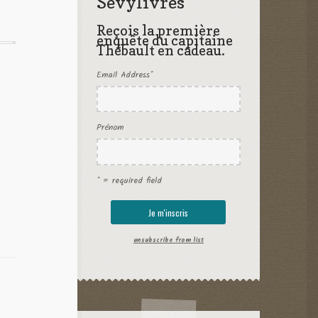
Sevylivres
Reçois la première
enquête du capitaine
Thébault en cadeau.
Email Address
*
Prénom
* = required field
unsubscribe from list