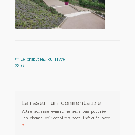
Contact
De(s)tracteur réduit au silence
Enlèvement rêvé
Entre père et fils
Il fallait me laisser mourir
Navigation
Article
Le chapiteau du livre
précédent :
2016
de
La clé du bonheur
l’article
Les boules du Père Noël
Liste de tous mes romans
Laisser un commentaire
Marre des adultes
Votre adresse e-mail ne sera pas publiée.
Les champs obligatoires sont indiqués avec
Mes romans
*