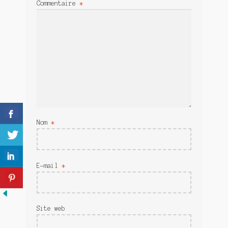
Commentaire
*
Meurtre en alternance
Meurtre sous couverture
Mon admirateur de l’avent
Mon Compte
Panier
Sans retour
Nom
*
Sauver ou périr
E-mail
*
Une baffe et ça repart
Site web