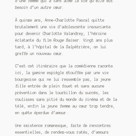
d’une femme qui a tant aimé la vie qu’elle eut
Meurtre en alternance
besoin d’un autre cœur.
Meurtre sous couverture
À quinze ans, Anne-Charlotte Pascal quitte
brutalement une vie d’adolescente insouciante
Mon admirateur de l’avent
pour devenir Charlotte Valandrey, l’héroïne
éclatante du film
Rouge Baiser
. Vingt ans plus
Mon Compte
tard, à l’hôpital de la Salpétrière, on lui
greffe un nouveau cœur.
Panier
C’est cet itinéraire que la comédienne raconte
ici, la gamine espiègle étouffée par une vie
Sans retour
bourgeoise qui ne lui ressemble pas, la jeune
fille entrée de plein fouet et sans aucune
Sauver ou périr
prévention dans le tourbillon du succès, les
coulisses sans pitié du monde du cinéma et de la
Une baffe et ça repart
télé, enfin la jeune femme au cœur trop tendre,
en quête éperdue d’amour.
Une existence romanesque, faite de rencontres
essentielles, de rendez-vous ratés, d’amours