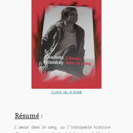
Contact
De(s)tracteur réduit au silence
Enlèvement rêvé
Entre père et fils
Il fallait me laisser mourir
La clé du bonheur
Les boules du Père Noël
livre ou e-book
Liste de tous mes romans
Marre des adultes
Résumé
:
Mes romans
L’amour dans le sang, ou l’incroyable histoire