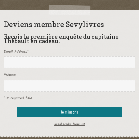
Deviens membre Sevylivres
Reçois la première enquête du capitaine
Thébault en cadeau.
Email Address
*
Prénom
* = required field
unsubscribe from list