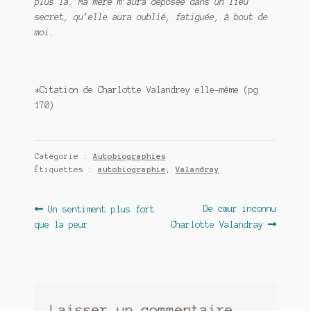
plus là. Ma mère m’aura déposée dans un lieu
secret, qu’elle aura oublié, fatiguée, à bout de
moi.
*Citation de Charlotte Valandrey elle-même (pg
170)
Catégorie :
Autobiographies
Étiquettes :
autobiographie
,
Valandray
Navigation
Article
Article
De cœur inconnu
Un sentiment plus fort
précédent :
suivant :
que la peur
Charlotte Valandray
de
l’article
Laisser un commentaire