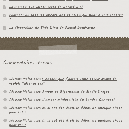
La maison aux volets verts de Gérard Giel
Pourquoi on idéalise encore une relation qui nous a fait souffrir
?
La disparition de Thâo Dien de Pascal Daufrasne
Commentaires récents
Séverine Vialon
dans
5 choses que j’aurais aimé savoir avant de
vouloir “aller mieux”
Séverine Vialon
dans
Amour et Bigorneaux de Élodie Drèges
Séverine Vialon
dans
L’amour minimaliste de Sandra Ganneval
Séverine Vialon
dans
Et si cet été était le début de quelque chose
pour toi ?
Séverine Vialon
dans
Et si cet été était le début de quelque chose
pour toi ?